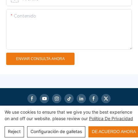
Contenido
ENVIAR CONSULTA AHORA
We use cookies to ensure that we give you the best experience
on and off our website. please review our
Política De Privacidad
Derechos de autor© 2024
eworldmachinery.com
|
Mapa del
sitio
|
Política de privacidad
Reject
Configuración de galletas
DE ACUERDO AHORA