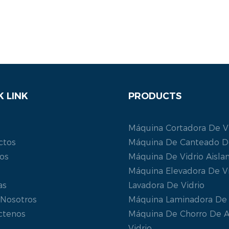
K LINK
PRODUCTS
Máquina Cortadora De Vi
ctos
Máquina De Canteado De
ios
Máquina De Vidrio Aisla
Máquina Elevadora De Vi
as
Lavadora De Vidrio
 Nosotros
Máquina Laminadora De 
ctenos
Máquina De Chorro De 
Vidrio