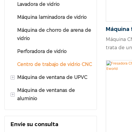
Lavadora de vidrio
Máquina laminadora de vidrio
Máquina f
Máquina de chorro de arena de
de vidrio
vidrio
Máquina CNC
excelent
trata de u
Perforadora de vidrio
centro de
compuesto 
vertical,
para taladr
Centro de trabajo de vidrio CNC
cortes, avel
+
Máquina de ventana de UPVC
tipo de lám
regulares c
Máquina de ventanas de
Máquina de soldadura de
+
espesores 
aluminio
PVC
está contr
Máquina de soldadura de
Fresadora CNC
operativo 
UPVC
gama para 
Envíe su consulta
Máquina cortadora de
de cada ser