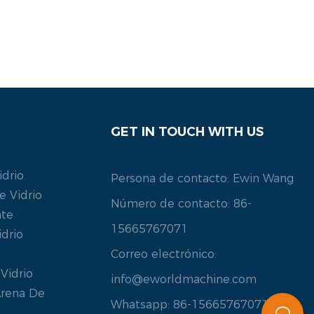
GET IN TOUCH WITH US
drio
Persona de contacto: Ewin Wang
 Vidrio
Número de contacto: 86-
nte
15665767071
drio
Correo electrónico:
Vidrio
info@eworldmachine.com
Arena De
Whatsapp: 86-15665767071