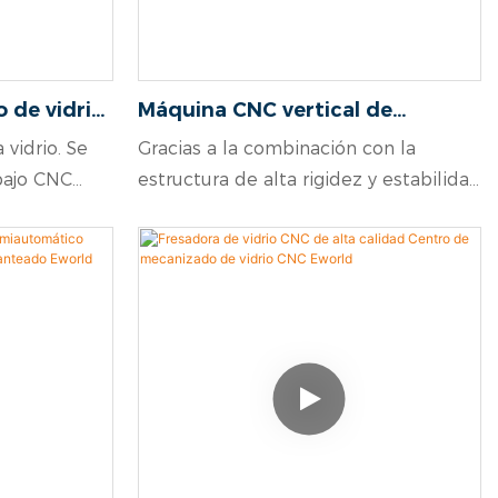
 de vidrio
Máquina CNC vertical de
cia,
perforación y fresado de vidrio
vidrio. Se
Gracias a la combinación con la
NC
de cinco ejes para materiales
bajo CNC
estructura de alta rigidez y estabilidad
compuestos
 diseñado
de la máquina perforadora y fresadora
as, realizar
de vidrio, se puede implementar
r y pulir todo
fácilmente el procesamiento de vidrio
 tanto
a alta velocidad y con alta precisión.
s, con
 La máquina
istema
rico de alta
ol preciso
xibilidad del