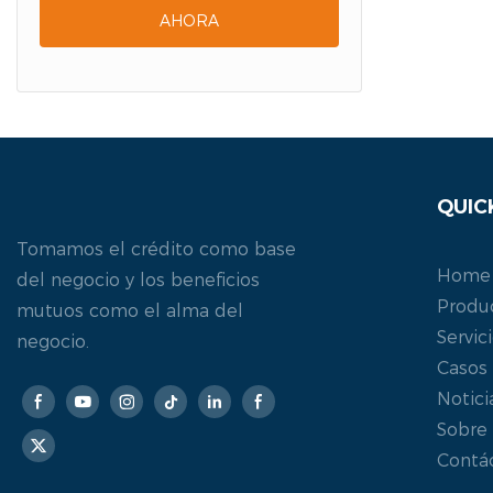
AHORA
QUIC
Tomamos el crédito como base
Home
del negocio y los beneficios
Produ
mutuos como el alma del
Servic
negocio.
Casos
Notici
Sobre
Contá