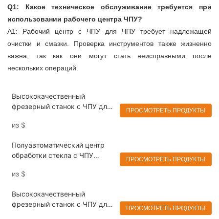
Q1: Какое техническое обслуживание требуется при
использовании рабочего центра ЧПУ?
A1: Рабочий центр с ЧПУ для ЧПУ требует надлежащей
очистки и смазки. Проверка инструментов также жизненно
важна, так как они могут стать неисправными после
нескольких операций.
Высококачественный
фрезерный станок с ЧПУ для
ПРОСМОТРЕТЬ ПРОДУКТЫ
обработки стеклянных пазов
из
$
Eworld
Полуавтоматический центр
обработки стекла с ЧПУ
ПРОСМОТРЕТЬ ПРОДУКТЫ
WD1530 для сверления,
из
$
фрезерования и кромки
Eworld
Высококачественный
фрезерный станок с ЧПУ для
ПРОСМОТРЕТЬ ПРОДУКТЫ
стекла Центр обработки