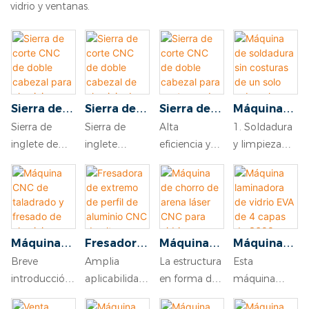
vidrio y ventanas.
Sierra de
Sierra de
Sierra de
Máquina
corte CNC
corte CNC
corte CNC
de
Sierra de
Sierra de
Alta
1. Soldadura
de doble
de doble
de doble
soldadura
inglete de
inglete
eficiencia y
y limpieza
cabezal
cabezal de
cabezal
sin
doble
doble: Corte
precisión:
(superposició
para
aluminio
para
costuras
cabezal de
preciso para
Garantiza
n/costura)
aluminio,
de alta
ventanas
de un solo
aluminio,
perfiles de
cortes
simultáneas,
sierra de
precisión
de
cabezal
equipo de
ventanas y
precisos y un
para lograr
corte para
para
aluminio
para
trabajo
puertas de
rendimiento
superficies
máquinas
ventanas
ventanas
Máquina
Fresadora
Máquina
Máquina
utilizado
aleación de
óptimo.
superior e
de
de
de PVC
CNC de
de
de chorro
laminador
Breve
Amplia
La estructura
Esta
para cortar.
aluminio.
Rango de
inferior lisas.
ventanas
aluminio.
taladrado
extremo
de arena
a de vidrio
introducción:
aplicabilidad:
en forma de
máquina
Las sierras de
Alta
corte de 10 a
2.
de
y fresado
de perfil
láser CNC
EVA de 4
Adopta la
Adecuado
embudo
puede
inglete son
eficiencia:
130 mm: Se
Compatible
aluminio