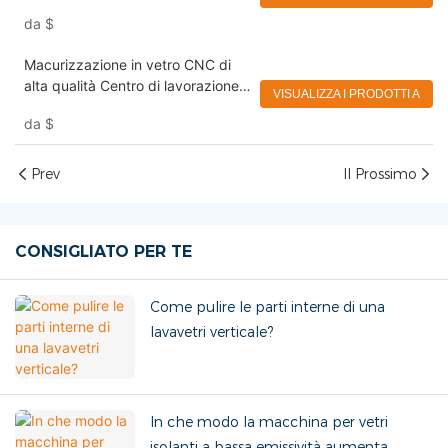
la fresatura e il bordo
da
$
Macurizzazione in vetro CNC di
alta qualità Centro di lavorazione
VISUALIZZA I PRODOTTI A
in vetro CNC Eworld
da
$
Prev
Il Prossimo
CONSIGLIATO PER TE
Come pulire le parti interne di una
lavavetri verticale?
In che modo la macchina per vetri
isolanti a bassa emissività aumenta