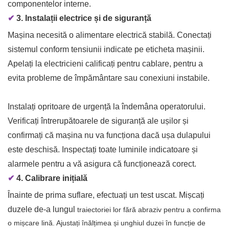
componentelor interne.
✔
3. Instalații electrice și de siguranță
Mașina necesită o alimentare electrică stabilă. Conectați
sistemul conform tensiunii indicate pe eticheta mașinii.
Apelați la electricieni calificați pentru cablare, pentru a
evita probleme de împământare sau conexiuni instabile.
Instalați opritoare de urgență la îndemâna operatorului.
Verificați întrerupătoarele de siguranță ale ușilor și
confirmați că mașina nu va funcționa dacă ușa dulapului
este deschisă. Inspectați toate luminile indicatoare și
alarmele pentru a vă asigura că funcționează corect.
✔
4. Calibrare inițială
Înainte de prima suflare, efectuați un test uscat. Mișcați
duzele de-a lungul
traiectoriei lor fără abraziv pentru a confirma
o mișcare lină. Ajustați înălțimea și unghiul duzei în funcție de