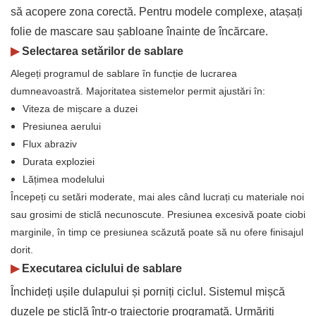
să acopere zona corectă. Pentru modele complexe, atașați
folie de mascare sau șabloane înainte de încărcare.
▶
Selectarea setărilor de sablare
Alegeți programul de sablare în funcție de lucrarea
dumneavoastră. Majoritatea sistemelor permit ajustări în:
Viteza de mișcare a duzei
Presiunea aerului
Flux abraziv
Durata exploziei
Lățimea modelului
Începeți cu setări moderate, mai ales când lucrați cu materiale noi
sau grosimi de sticlă necunoscute. Presiunea excesivă poate ciobi
marginile, în timp ce presiunea scăzută poate să nu ofere finisajul
dorit.
▶
Executarea ciclului de sablare
Închideți ușile dulapului și porniți ciclul. Sistemul mișcă
duzele pe sticlă într-o traiectorie programată. Urmăriți