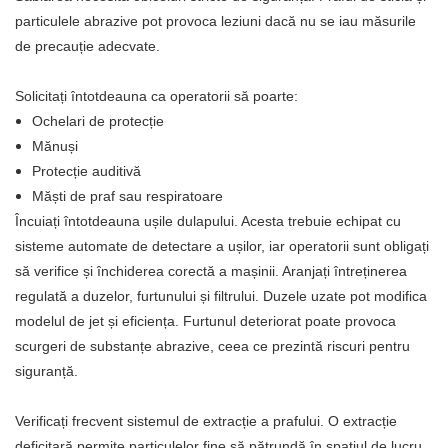
particulele abrazive pot provoca leziuni dacă nu se iau măsurile
de precauție adecvate.
Solicitați întotdeauna ca operatorii să poarte:
Ochelari de protecție
Mănuși
Protecție auditivă
Măști de praf sau respiratoare
Încuiați întotdeauna ușile dulapului. Acesta trebuie echipat cu
sisteme automate de detectare a ușilor, iar operatorii sunt obligați
să verifice și închiderea corectă a mașinii. Aranjați întreținerea
regulată a duzelor, furtunului și filtrului. Duzele uzate pot modifica
modelul de jet și eficiența. Furtunul deteriorat poate provoca
scurgeri de substanțe abrazive, ceea ce prezintă riscuri pentru
siguranță.
Verificați frecvent sistemul de extracție a prafului. O extracție
deficitară permite particulelor fine să pătrundă în spațiul de lucru,