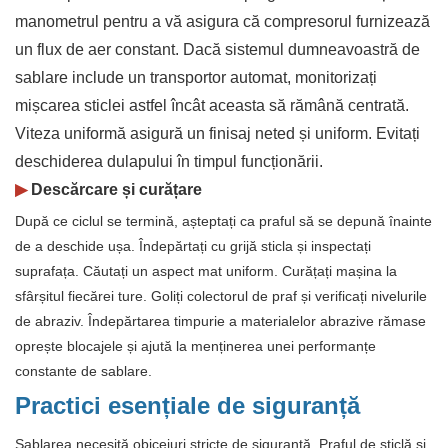
manometrul pentru a vă asigura că compresorul furnizează
un flux de aer constant. Dacă sistemul dumneavoastră de
sablare include un transportor automat, monitorizați
mișcarea sticlei astfel încât aceasta să rămână centrată.
Viteza uniformă asigură un finisaj neted și uniform. Evitați
deschiderea dulapului în timpul funcționării.
▶
Descărcare și curățare
După ce ciclul se termină, așteptați ca praful să se depună înainte
de a deschide ușa. Îndepărtați cu grijă sticla și inspectați
suprafața. Căutați un aspect mat uniform. Curățați mașina la
sfârșitul fiecărei ture. Goliți colectorul de praf și verificați nivelurile
de abraziv. Îndepărtarea timpurie a materialelor abrazive rămase
oprește blocajele și ajută la menținerea unei performanțe
constante de sablare.
Practici esențiale de siguranță
Sablarea necesită obiceiuri stricte de siguranță. Praful de sticlă și