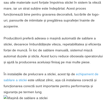
sau alte materiale sunt forțate împotriva sticlei în sistem la viteză
mare, iar un strat subțire este îndepărtat. Acest proces
funcționează bine pentru gravarea decorativă, lucrările de logo-
uri, panourile de intimitate și pregătirea suprafeței înainte de
acoperire.
Producătorii preferă adesea o mașină automată de sablare a
sticlei, deoarece îmbunătățește viteza, repetabilitatea și eficiența
forței de muncă. În loc de sablare manuală, sistemul mișcă
automat duzele și sticla. Acest lucru reduce oboseala operatorului
și ajută la producerea aceluiași finisaj pe mai multe piese.
În instalațiile de prelucrare a sticlei, acest tip de
echipament de
sablare a sticlei
este utilizat zilnic, așa că instalarea corectă și
funcționarea corectă sunt importante pentru performanța și
siguranța pe termen lung.