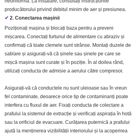
neuniformă. La instalare, consultați instrucțiunile
producătorului privind debitul minim de aer și presiunea.
✔
2. Conectarea mașinii
Poziționați mașina și blocați baza pentru a preveni
mișcarea. Conectați furtunul de alimentare cu abraziv și
confirmați că toate clemele sunt strânse. Montați duzele de
sablare și asigurați-vă că șinele sau șinele pe care se
mișcă mașina sunt curate și în poziție. În al doilea rând,
utilizați conducta de admisie a aerului către compresor.
Asigurați-vă că conductele nu sunt uleioase sau în vreun
fel contaminate, deoarece orice tip de contaminanți poate
interfera cu fluxul de aer. Fixați conducta de colectare a
prafului la sistemul de extracție și verificați aspirația în hotă
sau la orificiul de evacuare. Curățarea puternică a prafului
ajută la menținerea vizibilității interiorului și la acoperirea