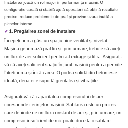
Instalarea joacă un rol major în performanța mașinii. O
configurație curată și stabilă ajută operatorii să obțină rezultate
precise, reduce problemele de praf și previne uzura inutilă a
pieselor interne.
✔
1. Pregătirea zonei de instalare
Începeți prin a găsi un spațiu bine ventilat și nivelat.
Mașina generează praf fin și, prin urmare, trebuie să aveți
un flux de aer suficient pentru a-l extrage și filtra. Asigurați-
vă că aveți suficient spațiu în jurul mașinii pentru a permite
întreținerea și încărcarea. O podea solidă din beton este
ideală, deoarece suportă greutatea și vibrațiile.
Asigurați-vă că capacitatea compresorului de aer
corespunde cerințelor mașinii. Sablarea este un proces
care depinde de un flux constant de aer și, prin urmare, un
compresor insuficient de mic poate duce la o sablare