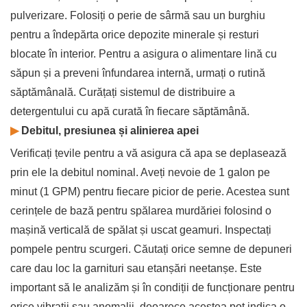
pulverizare. Folosiți o perie de sârmă sau un burghiu
pentru a îndepărta orice depozite minerale și resturi
blocate în interior. Pentru a asigura o alimentare lină cu
săpun și a preveni înfundarea internă, urmați o rutină
săptămânală. Curățați sistemul de distribuire a
detergentului cu apă curată în fiecare săptămână.
▶
Debitul, presiunea și alinierea apei
Verificați țevile pentru a vă asigura că apa se deplasează
prin ele la debitul nominal. Aveți nevoie de 1 galon pe
minut (1 GPM) pentru fiecare picior de perie. Acestea sunt
cerințele de bază pentru spălarea murdăriei folosind o
mașină verticală de spălat și uscat geamuri. Inspectați
pompele pentru scurgeri. Căutați orice semne de depuneri
care dau loc la garnituri sau etanșări neetanșe. Este
important să le analizăm și în condiții de funcționare pentru
orice vibrații sau anomalii, deoarece acestea pot indica o