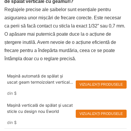
de spălat verticale cu geamuri?
Reglajele precise ale șaibelor sunt esențiale pentru
asigurarea unor mișcări de frecare corecte. Este necesar
ca perii să facă contact cu sticla la exact 1/32” sau 0,7 mm.
O apăsare mai puternică poate duce la o acțiune de
ștergere inutilă. Avem nevoie de o acțiune eficientă de
frecare pentru a îndepărta murdăria, ceea ce se poate
întâmpla doar cu o reglare precisă.
Mașină automată de spălat și
uscat geam termoizolant vertical
VIZUALIZAȚI PRODUSELE
la preț de fabrică Eworld
din
$
Mașină verticală de spălat și uscat
sticle cu design nou Eworld
VIZUALIZAȚI PRODUSELE
din
$