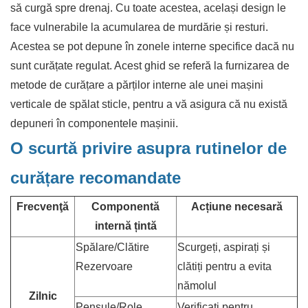
să curgă spre drenaj. Cu toate acestea, același design le
face vulnerabile la acumularea de murdărie și resturi.
Acestea se pot depune în zonele interne specifice dacă nu
sunt curățate regulat. Acest ghid se referă la furnizarea de
metode de curățare a părților interne ale unei mașini
verticale de spălat sticle, pentru a vă asigura că nu există
depuneri în componentele mașinii.
O scurtă privire asupra rutinelor de
curățare recomandate
Frecvenţă
Componentă
Acțiune necesară
internă țintă
Spălare/Clătire
Scurgeți, aspirați și
Rezervoare
clătiți pentru a evita
nămolul
Zilnic
Pensule/Role
Verificați pentru