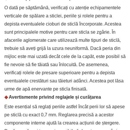
O dată pe săptămână, verificați cu atenție echipamentele
verticale de spălare a sticlei, periile și rolele pentru a
depista eventualele cioburi de sticlă încorporate. Acestea
sunt principalele motive pentru care sticla se zgârie. În
afacerile aglomerate care utilizează multe tipuri de sticlă,
trebuie să aveți grijă la uzura neuniformă. Dacă peria din
mijloc este mai uzată decât cele de la capăt, este posibil să
fie nevoie să fie tăiată sau înlocuită. De asemenea,
verificați rolele de presare superioare pentru a depista
eventualele crestături sau tăieturi adânci. Acestea pot lăsa
urme de apă enervante pe sticla finisată.
◆
Avertismente privind reglajele și curățarea
Este esențial să reglați periile astfel încât perii lor să apese
pe sticlă cu exact 0,7 mm. Reglarea precisă a acestor
componente interne ajută la crearea acțiunii de ștergere.