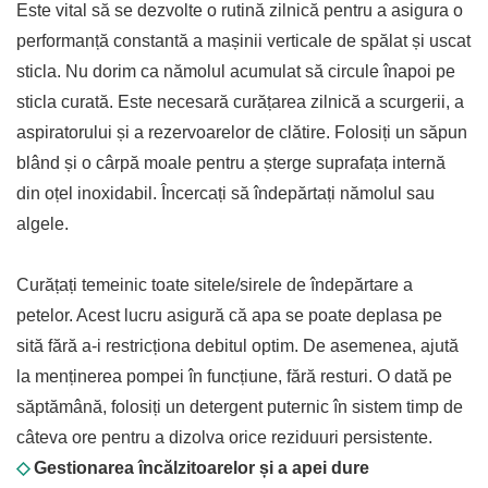
Este vital să se dezvolte o rutină zilnică pentru a asigura o
performanță constantă a mașinii verticale de spălat și uscat
sticla. Nu dorim ca nămolul acumulat să circule înapoi pe
sticla curată. Este necesară curățarea zilnică a scurgerii, a
aspiratorului și a rezervoarelor de clătire. Folosiți un săpun
blând și o cârpă moale pentru a șterge suprafața internă
din oțel inoxidabil. Încercați să îndepărtați nămolul sau
algele.
Curățați temeinic toate sitele/sirele de îndepărtare a
petelor. Acest lucru asigură că apa se poate deplasa pe
sită fără a-i restricționa debitul optim. De asemenea, ajută
la menținerea pompei în funcțiune, fără resturi. O dată pe
săptămână, folosiți un detergent puternic în sistem timp de
câteva ore pentru a dizolva orice reziduuri persistente.
◇
Gestionarea încălzitoarelor și a apei dure