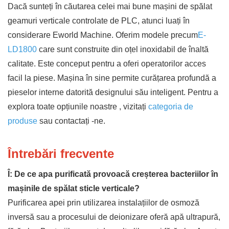
Dacă sunteți în căutarea celei mai bune mașini de spălat
geamuri verticale controlate de PLC, atunci luați în
considerare Eworld Machine.
Oferim
modele precum
E-
LD1800
care sunt construite din oțel inoxidabil de înaltă
calitate. Este conceput pentru a oferi operatorilor acces
facil la piese. Mașina în sine permite curățarea profundă a
pieselor interne datorită designului său inteligent. Pentru a
explora toate
opțiunile
noastre
, vizitați
categoria
de
produse
sau contactați
-ne.
Întrebări frecvente
Î: De ce apa purificată provoacă creșterea bacteriilor în
mașinile de spălat sticle verticale?
Purificarea apei prin utilizarea instalațiilor de osmoză
inversă sau a procesului de deionizare oferă apă ultrapură,