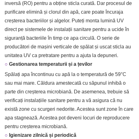
inversă (RO) pentru a obține sticla curată. Dar procesul de
purificare elimină și clorul din apă, care poate încuraja
creșterea bacteriilor și algelor. Puteți monta lumină UV
direct pe sistemele de instalații sanitare pentru a ucide în
siguranță bacteriile în timp ce apa circulă. O serie de
producători de mașini verticale de spălat și uscat sticla au
unitatea UV ca pretratare pentru a ajuta la depuneri.
○
Gestionarea temperaturii și a țevilor
Spălați apa încontinuu cu apă la o temperatură de 59°C
sau mai mare. Căldura amestecată cu săpunul inhibă o
parte din creșterea microbiană. De asemenea, trebuie să
verificați instalațiile sanitare pentru a vă asigura că nu
există zone cu scurgeri nedorite. Acestea sunt zone în care
apa stagnează. Acestea pot deveni locuri de reproducere
pentru creșterea microbiană.
○
Igienizare zilnică și periodică