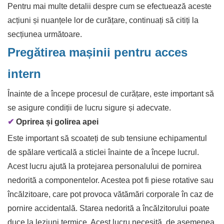
Pentru mai multe detalii despre cum se efectuează aceste
acțiuni și nuanțele lor de curățare, continuați să citiți la
secțiunea următoare.
Pregătirea mașinii pentru acces
intern
Înainte de a începe procesul de curățare, este important să
se asigure condiții de lucru sigure și adecvate.
✔
Oprirea și golirea apei
Este important să scoateți de sub tensiune echipamentul
de spălare verticală a sticlei înainte de a începe lucrul.
Acest lucru ajută la protejarea personalului de pornirea
nedorită a componentelor. Acestea pot fi piese rotative sau
încălzitoare, care pot provoca vătămări corporale în caz de
pornire accidentală. Starea nedorită a încălzitorului poate
duce la leziuni termice. Acest lucru necesită, de asemenea,