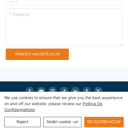
Conţinut
TRIMITEȚI ANCHETĂ ACUM
We use cookies to ensure that we give you the best experience
on and off our website. please review our
Politica De
Confidențialitate
Drepturi de autor © 2025
eworldmachinery.com
Harta site-
ului
|
Politica
de confidențialitate
Reject
Setări cookie -uri
DE ACORD ACUM