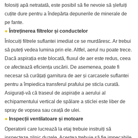
folosiți apă netratată, este posibil să fie nevoie să șlefuiți
cuțite dure pentru a îndepărta depunerile de minerale de
pe fante.
●
Întreținerea filtrelor și conductelor
Înlocuiți filtrele suflantei imediat ce se murdăresc. Ar trebui
să puteți vedea lumina prin ele. Altfel, aerul nu poate trece.
Dacă aspirația este blocată, fluxul de aer este redus, ceea
ce afectează eficiența uscării. De asemenea, poate fi
necesar să curățați garnitura de aer și carcasele suflantei
pentru a împiedica transferul prafului pe sticla curată.
Asigurați-vă că traseul de aspirație a aerului al
echipamentului vertical de spălare a sticlei este liber de
spray de vopsea sau ceață de ulei.
●
Inspecții ventilatoare și motoare
Operatorii care lucrează la etaj trebuie instruiți să
inspecteze zilnic duzele. Acestea trebuie să fie impecabile