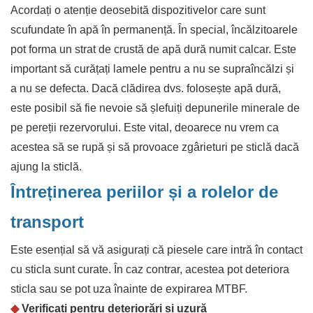
Acordați o atenție deosebită dispozitivelor care sunt
scufundate în apă în permanență. În special, încălzitoarele
pot forma un strat de crustă de apă dură numit calcar. Este
important să curățați lamele pentru a nu se supraîncălzi și
a nu se defecta. Dacă clădirea dvs. folosește apă dură,
este posibil să fie nevoie să șlefuiți depunerile minerale de
pe pereții rezervorului. Este vital, deoarece nu vrem ca
acestea să se rupă și să provoace zgârieturi pe sticlă dacă
ajung la sticlă.
Întreținerea periilor și a rolelor de
transport
Este esențial să vă asigurați că piesele care intră în contact
cu sticla sunt curate. În caz contrar, acestea pot deteriora
sticla sau se pot uza înainte de expirarea MTBF.
◆
Verificați pentru deteriorări și uzură