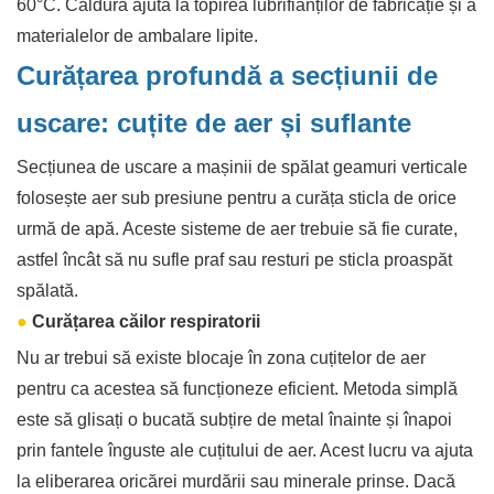
60°C. Căldura ajută la topirea lubrifianților de fabricație și a
materialelor de ambalare lipite.
Curățarea profundă a secțiunii de
uscare: cuțite de aer și suflante
Secțiunea de uscare a mașinii de spălat geamuri verticale
folosește aer sub presiune pentru a curăța sticla de orice
urmă de apă. Aceste sisteme de aer trebuie să fie curate,
astfel încât să nu sufle praf sau resturi pe sticla proaspăt
spălată.
●
Curățarea căilor respiratorii
Nu ar trebui să existe blocaje în zona cuțitelor de aer
pentru ca acestea să funcționeze eficient. Metoda simplă
este să glisați o bucată subțire de metal înainte și înapoi
prin fantele înguste ale cuțitului de aer. Acest lucru va ajuta
la eliberarea oricărei murdării sau minerale prinse. Dacă