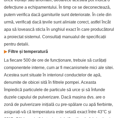
defecțiune a echipamentului. În timp ce se deconectează,
putem verifica dacă garniturile sunt deteriorate. În cele din
urmă, verificați dacă țevile sunt aliniate corect, astfel încât
apa să lovească sticla în unghiul exact în care producătorul
a proiectat sistemul. Consultați manualul de specificații
pentru detalii.
▶
Filtre și temperatură
La fiecare 500 de ore de funcționare, trebuie să curățați
componentele interne, cum ar fi mecanismele mici ale sitei.
Acestea sunt situate în interiorul conductelor de apă,
denumite de obicei sită în filtrele pompei. Aceasta
împiedică particulele de particule să urce și să înfunde
duzele capului de pulverizare. Dacă mașina dvs. are o
zonă de pulverizare inițială cu pre-spălare cu apă fierbinte,
asigurați-vă că temperatura este setată exact între 43°C și