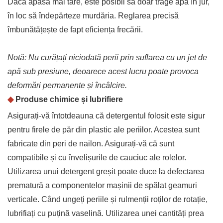
Dacă apasă mai tare, este posibil să doar trage apa în jur,
în loc să îndepărteze murdăria. Reglarea precisă
îmbunătățește de fapt eficiența frecării.
Notă: Nu curățați niciodată perii prin suflarea cu un jet de
apă sub presiune, deoarece acest lucru poate provoca
deformări permanente și încâlcire.
◆
Produse chimice și lubrifiere
Asigurați-vă întotdeauna că detergentul folosit este sigur
pentru firele de păr din plastic ale periilor. Acestea sunt
fabricate din peri de nailon. Asigurați-vă că sunt
compatibile și cu învelișurile de cauciuc ale rolelor.
Utilizarea unui detergent greșit poate duce la defectarea
prematură a componentelor mașinii de spălat geamuri
verticale. Când ungeți periile și rulmenții roților de rotație,
lubrifiați cu puțină vaselină. Utilizarea unei cantități prea