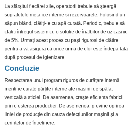
La sfârșitul fiecărei zile, operatorii trebuie să șteargă
suprafețele metalice interne și rezervoarele. Folosind un
săpun blând, clătiți-le cu apă curată. Periodic, trebuie să
clătiți întregul sistem cu o soluție de înălbitor de uz casnic
de 5%. Urmați acest proces cu pași riguroși de clătire
pentru a vă asigura că orice urmă de clor este îndepărtată
după procesul de igienizare.
Concluzie
Respectarea unui program riguros de curățare internă
menține curate părțile interne ale mașinii de spălat
verticală a sticlei. De asemenea, crește eficiența fabricii
prin creșterea producției. De asemenea, previne oprirea
liniei de producție din cauza defecțiunilor mașinii și a
cerințelor de întreținere.