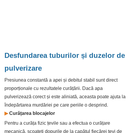
Desfundarea tuburilor și duzelor de
pulverizare
Presiunea constantă a apei și debitul stabil sunt direct
proporționale cu rezultatele curățării. Dacă apa
pulverizează corect și este aliniată, aceasta poate ajuta la
îndepărtarea murdăriei pe care periile o desprind.
▶
Curățarea blocajelor
Pentru a curăța fizic țevile sau a efectua o curățare
mecanică, scoateți dopurile de la capătul fiecărei țevi de