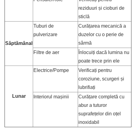
reziduuri și cioburi de
sticlă
Tuburi de
Curățarea mecanică a
pulverizare
duzelor cu o perie de
sârmă
Săptămânal
Filtre de aer
Înlocuiți dacă lumina nu
poate trece prin ele
Electrice/Pompe
Verificați pentru
coroziune, scurgeri și
lubrifiați
Lunar
Interiorul mașinii
Curățare completă cu
abur a tuturor
suprafețelor din oțel
inoxidabil