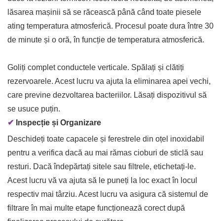
lăsarea mașinii să se răcească până când toate piesele
ating temperatura atmosferică. Procesul poate dura între 30
de minute și o oră, în funcție de temperatura atmosferică.
Goliți complet conductele verticale. Spălați și clătiți
rezervoarele. Acest lucru va ajuta la eliminarea apei vechi,
care previne dezvoltarea bacteriilor. Lăsați dispozitivul să
se usuce puțin.
✔
Inspecție și Organizare
Deschideți toate capacele și ferestrele din oțel inoxidabil
pentru a verifica dacă au mai rămas cioburi de sticlă sau
resturi. Dacă îndepărtați sitele sau filtrele, etichetați-le.
Acest lucru vă va ajuta să le puneți la loc exact în locul
respectiv mai târziu. Acest lucru va asigura că sistemul de
filtrare în mai multe etape funcționează corect după