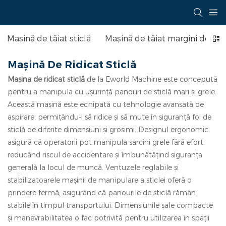
Mașină de tăiat sticlă
Mașină de tăiat margini de stic
Mașină De Ridicat Sticlă
Mașina de ridicat sticlă
de la Eworld Machine este concepută
pentru a manipula cu ușurință panouri de sticlă mari și grele.
Această mașină este echipată cu tehnologie avansată de
aspirare, permițându-i să ridice și să mute în siguranță foi de
sticlă de diferite dimensiuni și grosimi. Designul ergonomic
asigură că operatorii pot manipula sarcini grele fără efort,
reducând riscul de accidentare și îmbunătățind siguranța
generală la locul de muncă. Ventuzele reglabile și
stabilizatoarele mașinii de manipulare a sticlei oferă o
prindere fermă, asigurând că panourile de sticlă rămân
stabile în timpul transportului. Dimensiunile sale compacte
și manevrabilitatea o fac potrivită pentru utilizarea în spații