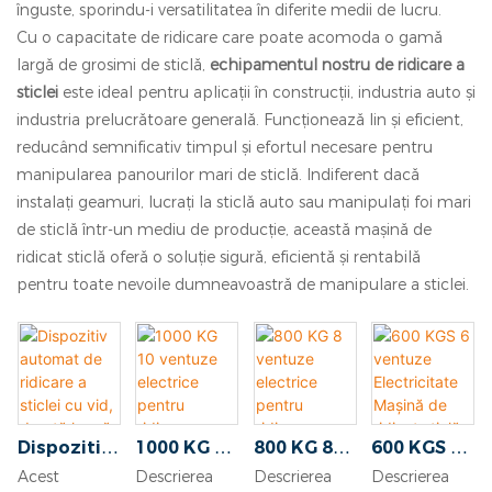
înguste, sporindu-i versatilitatea în diferite medii de lucru.
Cu o capacitate de ridicare care poate acomoda o gamă
largă de grosimi de sticlă,
echipamentul nostru de ridicare a
sticlei
este ideal pentru aplicații în construcții, industria auto și
industria prelucrătoare generală. Funcționează lin și eficient,
reducând semnificativ timpul și efortul necesare pentru
manipularea panourilor mari de sticlă. Indiferent dacă
instalați geamuri, lucrați la sticlă auto sau manipulați foi mari
de sticlă într-un mediu de producție, această mașină de
ridicat sticlă oferă o soluție sigură, eficientă și rentabilă
pentru toate nevoile dumneavoastră de manipulare a sticlei.
Dispozitiv
1000 KG 10
800 KG 8
600 KGS 6
automat
ventuze
ventuze
ventuze
Acest
Descrierea
Descrierea
Descrierea