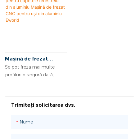
Mașină de frezat
suprafețe pentru
Se pot freza mai multe
capetele ferestrelor din
profiluri o singură dată,
aluminiu Mașină de
eficiența de lucru fiind
frezat CNC pentru uși
ridicată. Masa de lucru mare
din aluminiu Eworld
și cursa mare a sculei pot
Trimiteți solicitarea dvs.
procesa între 6 și 10 profile
simultan, cu o eficiență
ridicată a producției.
Nume