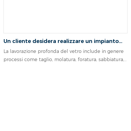
Un cliente desidera realizzare un impianto
per la lavorazione profonda del vetro. Come
La lavorazione profonda del vetro include in genere
possiamo personalizzare la soluzione in base
processi come taglio, molatura, foratura, sabbiatura,
alle sue specifiche esigenze?
piegatura a caldo e tempra. Il cliente deve
specificare il tipo di vetro da produrre, ad esempio
vetro architettonico, vetro per auto e vetro per
mobili.