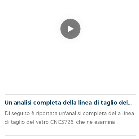
Un'analisi completa della linea di taglio del
vetro CNC3726
Di seguito è riportata un'analisi completa della linea
di taglio del vetro CNC3726, che ne esamina i
componenti, i vantaggi principali, il flusso di lavoro, le