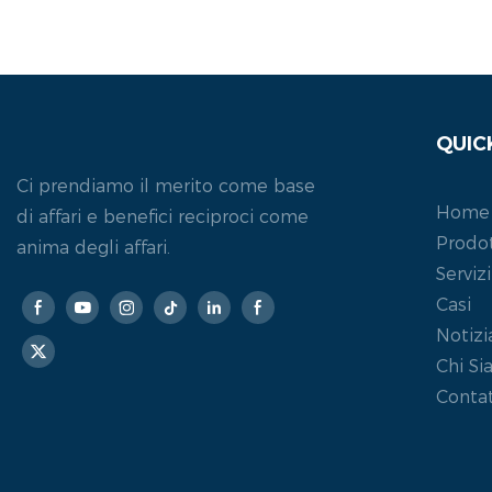
particolare nell'innovazione tecnica del taglio, del
bordo, della perforazione e della sabbia.
QUIC
Ci prendiamo il merito come base
Home
di affari e benefici reciproci come
Prodot
anima degli affari.
Servizi
Casi
Notizi
Chi S
Contat