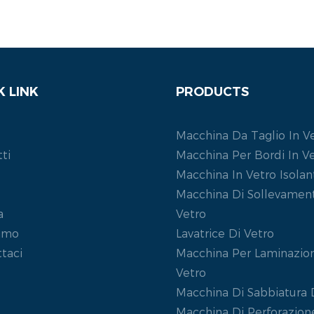
K LINK
PRODUCTS
Macchina Da Taglio In V
ti
Macchina Per Bordi In V
Macchina In Vetro Isolan
Macchina Di Sollevament
a
Vetro
iamo
Lavatrice Di Vetro
taci
Macchina Per Laminazion
Vetro
Macchina Di Sabbiatura 
Macchina Di Perforazione