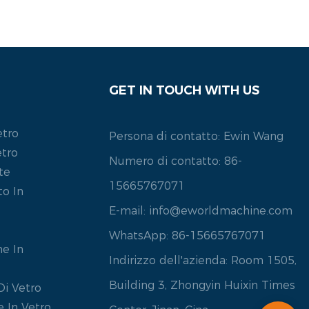
GET IN TOUCH WITH US
etro
Persona di contatto: Ewin Wang
etro
Numero di contatto: 86-
te
15665767071
o In
E-mail:
info@eworldmachine.com
WhatsApp: 86-15665767071
e In
Indirizzo dell'azienda: Room 1505,
Building 3, Zhongyin Huixin Times
Di Vetro
 In Vetro