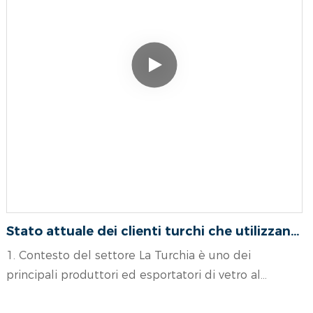
Stato attuale dei clienti turchi che utilizzano
macchine per il taglio del vetro per la
1. Contesto del settore La Turchia è uno dei
produzione del vetro e soluzioni desiderate
principali produttori ed esportatori di vetro al
mondo, particolarmente competitivo nei settori del