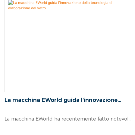
applicazioni nelle linee di produzione artigianale, i
benefici e il feedback dei clienti.
La macchina EWorld guida l'innovazione
della tecnologia di elaborazione del vetro
La macchina EWorld ha recentemente fatto notevoli
progressi nel campo dell'elaborazione del vetro, in