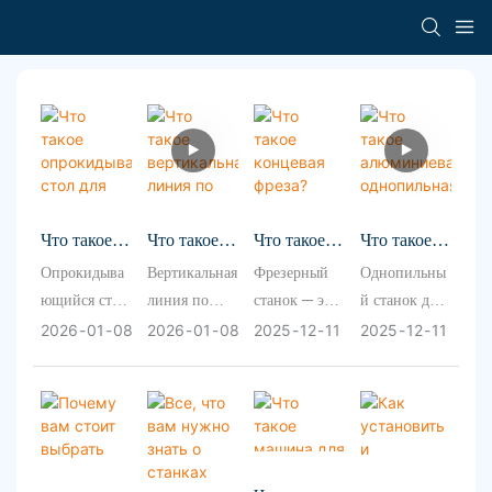
Что такое
Что такое
Что такое
Что такое
опрокидыв
вертикальн
концевая
алюминиев
Опрокидыва
Вертикальная
Фрезерный
Однопильны
ающийся
ая линия по
фреза?
ая
ющийся стол
линия по
станок — это
й станок для
стол для
производст
однопильна
для
производству
станок,
резки
2026
01
08
2026
01
08
2025
12
11
2025
12
11
разбивания
ву
я пила?
разбивания
стеклопакето
специально
алюминия —
листового
стеклопакет
листового
в — это
разработанны
это машина,
стекла
ов? Каковы
стекла с
автоматизиро
й для
специально
методом
её
пневматическ
ванное
обработки
разработанна
аэрофлоати
преимущес
ой системой
оборудование
торцевых
я для
нга?
тва,
охлаждения
, специально
поверхностей
распиловки