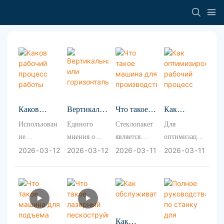
Каков
Вертикальн
Что такое
Как
рабочий
ая или
машина для
оптимизиро
Использован
Единого
Стеклопакет
Для
процесс
горизонтал
производст
вать
ие
мнения о
является
оптимизации
работы
ьная
ва
рабочий
стеклоподъем
том, какая
важной
процесса в
2026
03
12
2026
03
12
2026
03
11
2026
03
11
машины
посудомоеч
стеклопакет
процесс
ника
машина
частью
машине для
для
ная машина
ов?
машины
основано на
лучше —
современног
ламинирован
подъема
для стекла:
для
рабочем
вертикальная
о
ия стекла
стекла?
как
ламинирова
процессе,
или
производства
необходимо
выбрать?
ния стекла
который
горизонтальн
стекла. Эти
оптимизиров
Как
зависит от
ая — не
системы
ать весь