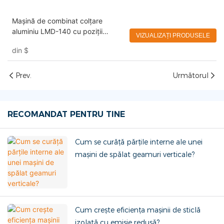
Mașină de combinat colțare
aluminiu LMD-140 cu poziții
VIZUALIZAȚI PRODUSELE
multiple de lucru Eworld
din
$
Prev.
Următorul
RECOMANDAT PENTRU TINE
Cum se curăță părțile interne ale unei
mașini de spălat geamuri verticale?
Cum crește eficiența mașinii de sticlă
izolată cu emisie redusă?