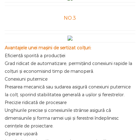
NO.3
Avantajele unei mașini de sertizat colțuri:
Eficiență sporită a producției
Grad ridicat de automatizare, permițând conexiuni rapide la
colțuri și economisind timp de manoperă.
Conexiuni puternice
Presarea mecanică sau sudarea asigură conexiuni puternice
la colț, sporind stabilitatea generală a ușilor și ferestrelor.
Precizie ridicată de procesare
Unghiurile precise și conexiunile strânse asigură că
dimensiunile și forma ramei ușii și ferestrei îndeplinesc
cerințele de proiectare.
Operare ușoară