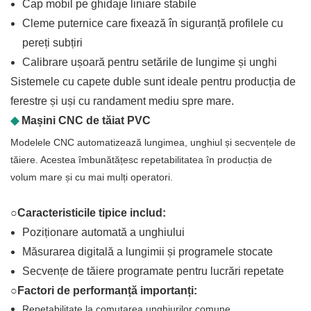
Cap mobil pe ghidaje liniare stabile
Cleme puternice care fixează în siguranță profilele cu
pereți subțiri
Calibrare ușoară pentru setările de lungime și unghi
Sistemele cu capete duble sunt ideale pentru producția de
ferestre și uși cu randament mediu spre mare.
◆
Mașini CNC de tăiat PVC
Modelele CNC automatizează lungimea, unghiul și secvențele de
tăiere. Acestea îmbunătățesc repetabilitatea în producția de
volum mare și cu mai mulți operatori.
○Caracteristicile tipice includ:
Poziționare automată a unghiului
Măsurarea digitală a lungimii și programele stocate
Secvențe de tăiere programate pentru lucrări repetate
○Factori de performanță importanți:
Repetabilitate la comutarea unghiurilor comune