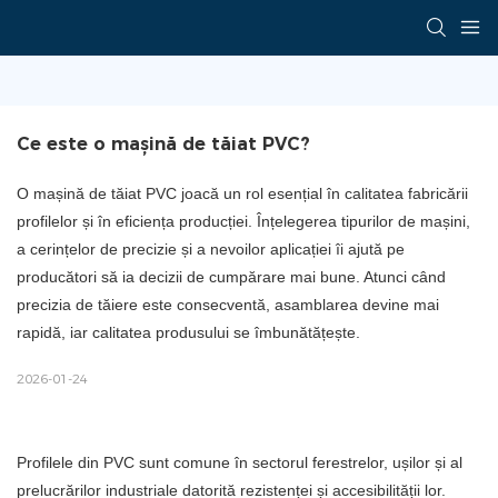
Ce este o mașină de tăiat PVC?
O mașină de tăiat PVC joacă un rol esențial în calitatea fabricării
profilelor și în eficiența producției. Înțelegerea tipurilor de mașini,
a cerințelor de precizie și a nevoilor aplicației îi ajută pe
producători să ia decizii de cumpărare mai bune. Atunci când
precizia de tăiere este consecventă, asamblarea devine mai
rapidă, iar calitatea produsului se îmbunătățește.
2026-01-24
Profilele din PVC sunt comune în sectorul ferestrelor, ușilor și al
prelucrărilor industriale datorită rezistenței și accesibilității lor.