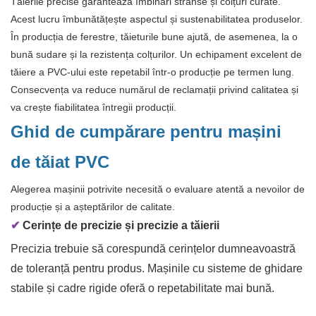
Tăierile precise garantează îmbinări strânse și colțuri curate.
Acest lucru îmbunătățește aspectul și sustenabilitatea produselor.
În producția de ferestre, tăieturile bune ajută, de asemenea, la o
bună sudare și la rezistența colțurilor. Un echipament excelent de
tăiere a PVC-ului este repetabil într-o producție pe termen lung.
Consecvența va reduce numărul de reclamații privind calitatea și
va crește fiabilitatea întregii producții.
Ghid de cumpărare pentru mașini
de tăiat PVC
Alegerea mașinii potrivite necesită o evaluare atentă a nevoilor de
producție și a așteptărilor de calitate.
✔
Cerințe de precizie și precizie a tăierii
Precizia trebuie să corespundă cerințelor dumneavoastră
de toleranță pentru produs. Mașinile cu sisteme de ghidare
stabile și cadre rigide oferă o repetabilitate mai bună.