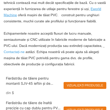
tehnică contează mai mult decât specificațiile de bază. Cu o vastă
experiență în furnizarea de utilaje pentru ferestre și uși,
Eworld
Machine
oferă mașini de tăiat PVC.
construit pentru unghiuri
consistente, muchii curate ale profilului și funcționare fiabilă.
Echipamentele noastre acceptă fluxuri de lucru manuale,
semiautomate și CNC utilizate în fabricile moderne de fabricație a
PVC-ului. Dacă modernizați producția sau extindeți capacitatea,
Contactați-ne
astăzi. Echipa noastră vă poate ajuta să alegeți
mașina de tăiat PVC potrivită pentru gama dvs. de profile,
obiectivele de producție și configurația fabricii.
Fierăstrău de tăiere pentru
montanti SJV-45 ieftin și de
VIZUALIZAȚI PRODUSELE
calitate pentru profile PVC UPVC
din
$
Eworld
Fierăstrău de tăiere de înaltă
precizie cu cap dublu pentru PVC