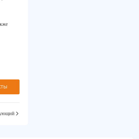
акже
КТЫ
ующий