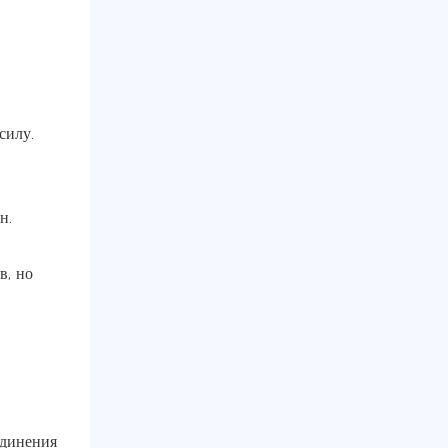
силу.
н.
в, но
единения