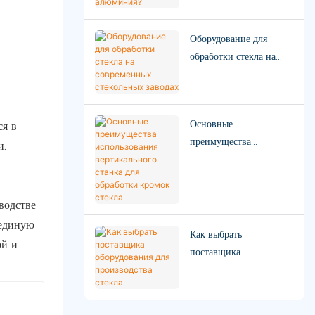
алюминия?
Оборудование для
обработки стекла на
современных
стекольных заводах
Основные
ся в
преимущества
и.
использования
вертикального станка
для обработки кромок
водстве
стекла
 единую
Как выбрать
ой и
поставщика
оборудования для
производства стекла