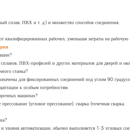
й сплав, ПВХ и т. д.) и множество способов соединения.
от квалифицированных рабочих, уменьшая затраты на рабочую 
орки
машин?
сплавов, ПВХ-профилей и других материалов для дверей и око
чного станка?
азначены для фиксированных соединений под углом 90 градусо
даптации к особым потребностям.
борочных машинах?
прессование (угловое прессование), сварка (точечная сварка,
нка?
 и уровня автоматизации, обычно выполняется 1-3 угловых со