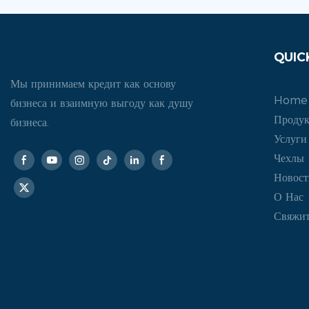
QUIC
Мы принимаем кредит как основу
Home
бизнеса и взаимную выгоду как душу
Проду
бизнеса.
Услуги
Чехлы
Новост
О Нас
Свяжит