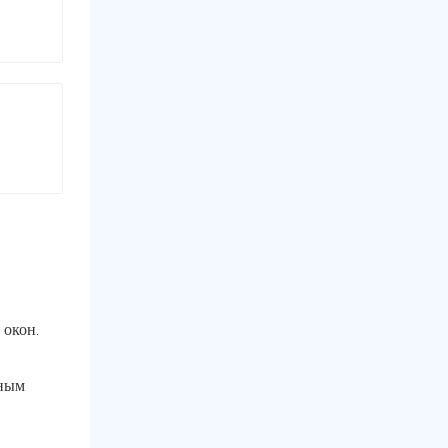
 окон.
тным