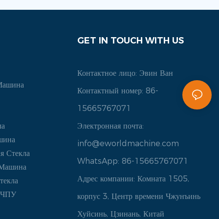
GET IN TOUCH WITH US
Контактное лицо: Эвин Ван
Машина
Контактный номер: 86-
15665767071
ла
Электронная почта:
шина
info@eworldmachine.com
я Стекла
WhatsApp: 86-15665767071
 Машина
Адрес компании: Комната 1505,
текла
С ЧПУ
корпус 3, Центр времени Чжунъинь
Хуйсинь, Цзинань, Китай