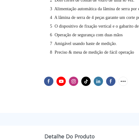
2
Dois cortes de contas de vidro de uma só vez.
3
Alimentação automática da lâmina de serra por 
4
A lâmina de serra de 4 peças garante um corte p
5
O dispositivo de fixação vertical e o gabarito 
6
Operação de segurança com duas mãos
7
Amigável usando haste de medição.
8
Preciso & mesa de medição de fácil operação
Detalhe Do Produto