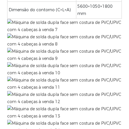
5600×1050×1800
Dimensão do contorno (C×L×A)
mm