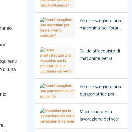
emissività aumenta
l'efficienza?
Perché scegliere una
macchina per forare
amento
il vetro verticale?
one.
Guida all'acquisto di
macchine per la
cquirenti
smussatura e la
o di una
lucidatura del vetro
Perché scegliere una
punzonatrice per
ento
alluminio?
Macchine per la
lavorazione del vetro
re,
per moderne vetrerie