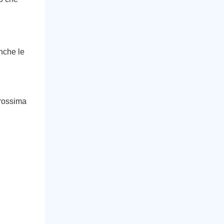
nche le
prossima