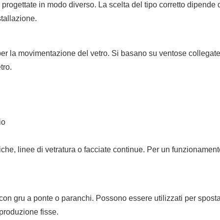
e progettate in modo diverso. La scelta del tipo corretto dipende
stallazione.
a per la movimentazione del vetro. Si basano su ventose collegat
tro.
io
o
briche, linee di vetratura o facciate continue. Per un funzionament
e con gru a ponte o paranchi. Possono essere utilizzati per spost
 produzione fisse.