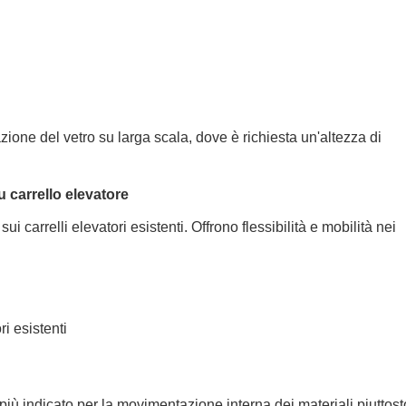
zione del vetro su larga scala, dove è richiesta un'altezza di
u carrello elevatore
sui carrelli elevatori esistenti. Offrono flessibilità e mobilità nei
ri esistenti
 più indicato per la movimentazione interna dei materiali piuttos