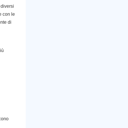
diversi
e con le
nte di
iù
scono