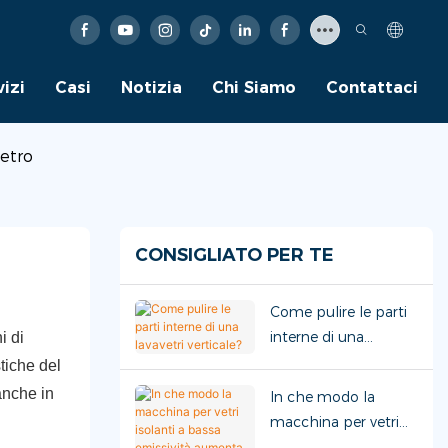
vizi
Casi
Notizia
Chi Siamo
Contattaci
vetro
CONSIGLIATO PER TE
Come pulire le parti
interne di una
i di
lavavetri verticale?
tiche del
anche in
In che modo la
macchina per vetri
isolanti a bassa