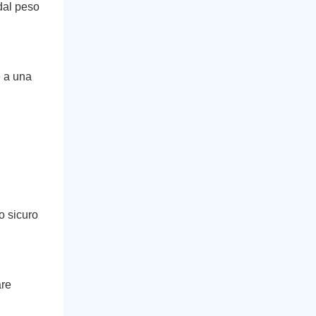
 dal peso
e a una
o sicuro
are