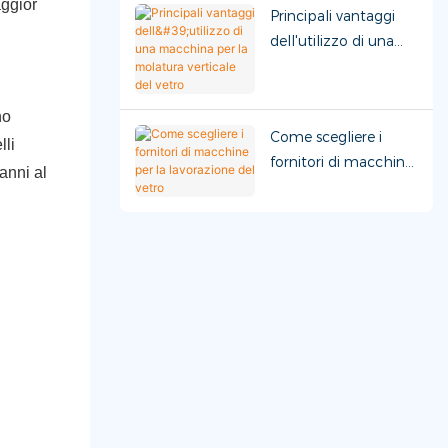
aggior
Principali vantaggi
dell'utilizzo di una
macchina per la
molatura verticale
del vetro
no
Come scegliere i
lli
fornitori di macchine
anni al
per la lavorazione del
vetro