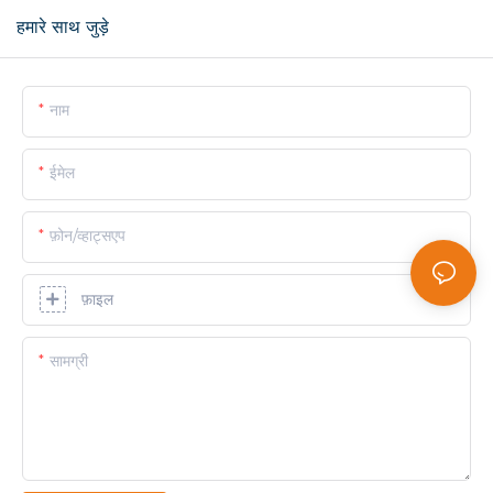
हमारे साथ जुड़े
नाम
ईमेल
फ़ोन/व्हाट्सएप
फ़ाइल
सामग्री