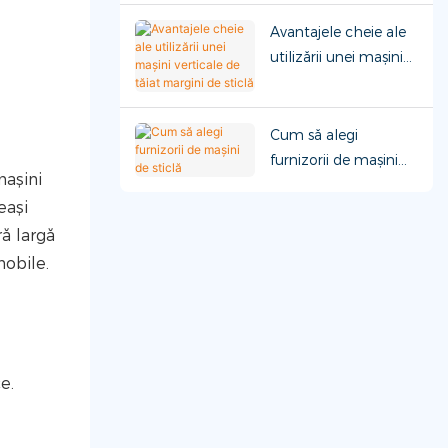
Avantajele cheie ale
utilizării unei mașini
verticale de tăiat
margini de sticlă
Cum să alegi
furnizorii de mașini
mașini
de sticlă
eași
ră largă
mobile.
e.