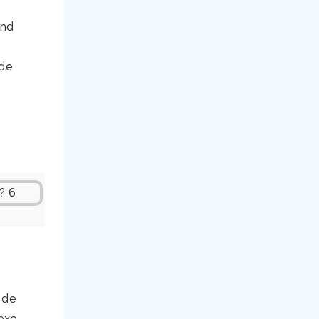
ând
 de
 de
exe.