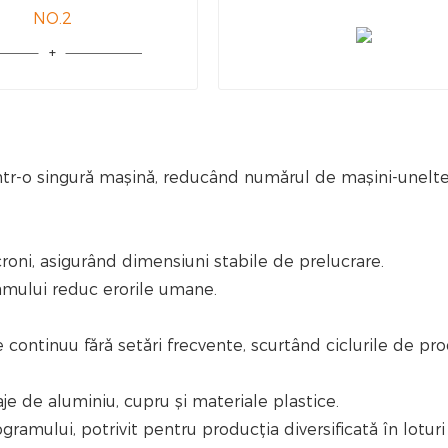
NO.2
 într-o singură mașină, reducând numărul de mașini-unelte
roni, asigurând dimensiuni stabile de prelucrare.
amului reduc erorile umane.
 continuu fără setări frecvente, scurtând ciclurile de pro
aje de aluminiu, cupru și materiale plastice.
gramului, potrivit pentru producția diversificată în loturi