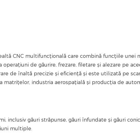
ealtă CNC multifuncțională care combină funcțiile unei 
 operațiuni de găurire, frezare, filetare și alezare pe ace
e de înaltă precizie și eficiență și este utilizată pe sca
a matrițelor, industria aerospațială și producția de auto
i, inclusiv găuri străpunse, găuri înfundate și găuri conic
iuni multiple.