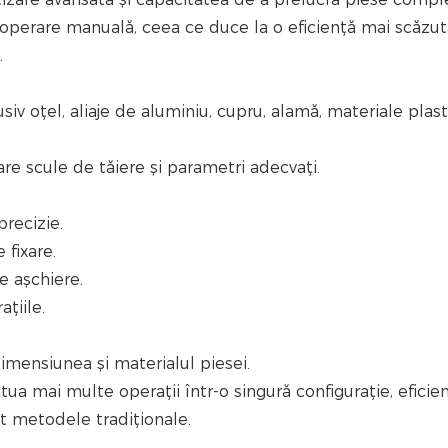
 operare manuală, ceea ce duce la o eficiență mai scăzut
.
iv oțel, aliaje de aluminiu, cupru, alamă, materiale plast
re scule de tăiere și parametri adecvați.
precizie.
 fixare.
e așchiere.
țiile.
mensiunea și materialul piesei.
a mai multe operații într-o singură configurație, eficien
t metodele tradiționale.