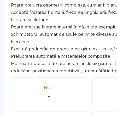
Poate prelucra geometrii complexe, cum ar fi planuri,
Acceptă frezarea frontală, frezarea unghiulară, freza
Filetare și filetare:
Poate efectua filetare internă în găuri (de exemplu, f
Schimbătorul automat de scule permite diverse speci
Fierbere:
Execută prelucrări de precizie pe găuri existente, î
Prelucrarea automată a materialelor compozite
Mai multe procese de prelucrare, inclusiv găurire, frez
reducând poziționarea repetitivă și îmbunătățind pr
NO.1