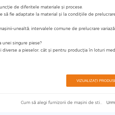
 funcție de diferitele materiale și procese.
e să fie adaptate la material și la condițiile de prelucrare
șinii-unealtă; intervalele comune de prelucrare variază
ea unei singure piese?
i diverse a pieselor, cât și pentru producția în loturi medi
VIZUALIZAȚI PRODUS
Cum să alegi furnizorii de mașini de sticlă
Urm