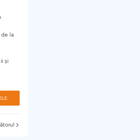
.
 de la
i și
ELE
ătorul