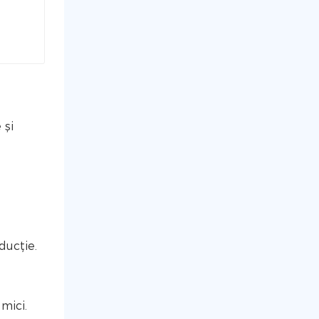
 și
ducție.
 mici.