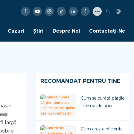
Cazuri
Ştiri
Despre Noi
Contactaţi-Ne
RECOMANDAT PENTRU TINE
Cum se curăță părțile
interne ale unei
mașini
mașini de spălat
eași
geamuri verticale?
ră largă
Cum crește eficiența
mobile.