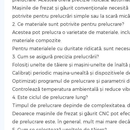
Mașinile de frezat și găurit convenționale necesită
potrivite pentru prelucrări simple sau la scară mică
2. Ce materiale sunt potrivite pentru prelucrare?
Acestea pot prelucra o varietate de materiale, inclus
materiale compozite.
Pentru materialele cu duritate ridicată, sunt necesa
3. Cum se asigură precizia prelucrării?
Folosiți unelte de tăiere și mașini-unelte de înaltă 
Calibrați periodic mașina-unealtă și dispozitivele de
Optimizați programul de prelucrare și parametrii d
Controlează temperatura ambientală și reduce vibra
4. Este ciclul de prelucrare lung?
Timpul de prelucrare depinde de complexitatea, di
Deoarece mașinile de frezat și găurit CNC pot efectu
de prelucrare este, în general, mult mai mare decâ
5. Cum se selectează uneltele de tăiere?