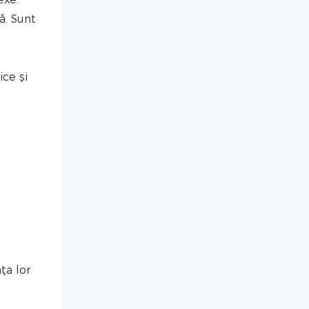
ă. Sunt
ice și
ța lor