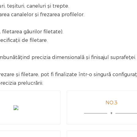
 teșituri, caneluri și trepte.
rea canalelor și frezarea profilelor.
iletarea găurilor filetate).
ficații de filetare.
mbunătățind precizia dimensională și finisajul suprafeței.
are și filetare, pot fi finalizate într-o singură configuraț
ecizia prelucrării.
NO.3