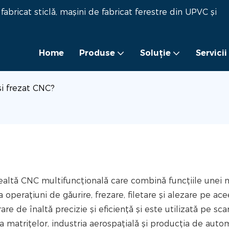
bricat sticlă, mașini de fabricat ferestre din UPVC și
Home
Produse
Soluţie
Servicii
și frezat CNC?
ealtă CNC multifuncțională care combină funcțiile unei 
 operațiuni de găurire, frezare, filetare și alezare pe ace
e de înaltă precizie și eficiență și este utilizată pe sca
a matrițelor, industria aerospațială și producția de auto