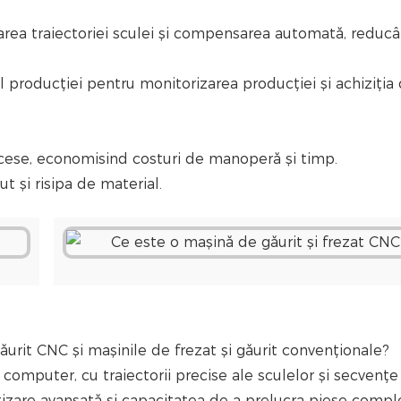
area traiectoriei sculei și compensarea automată, reduc
producției pentru monitorizarea producției și achiziția
cese, economisind costuri de manoperă și timp.
t și risipa de material.
găurit CNC și mașinile de frezat și găurit convenționale?
 computer, cu traiectorii precise ale sculelor și secvențe
tizare avansată și capacitatea de a prelucra piese compl