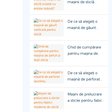
mașinii de sticlă
izolată cu emisie
redusă?
De ce să alegeți o
mașină de găurit
verticală pentru sticlă
Ghid de cumpărare
pentru mașina de
șlefuit și teșit sticla
De ce să alegeți o
mașină de perforat
aluminiu
Mașini de prelucrare
a sticlei pentru fabrici
moderne de sticlă