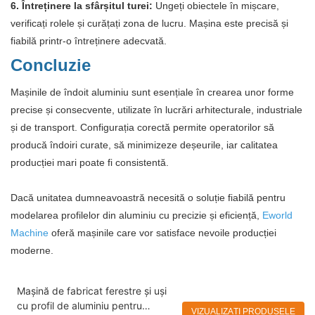
6. Întreținere la sfârșitul turei:
Ungeți obiectele în mișcare,
verificați rolele și curățați zona de lucru. Mașina este precisă și
fiabilă printr-o întreținere adecvată.
Concluzie
Mașinile de îndoit aluminiu sunt esențiale în crearea unor forme
precise și consecvente, utilizate în lucrări arhitecturale, industriale
și de transport. Configurația corectă permite operatorilor să
producă îndoiri curate, să minimizeze deșeurile, iar calitatea
producției mari poate fi consistentă.
Dacă unitatea dumneavoastră necesită o soluție fiabilă pentru
modelarea profilelor din aluminiu cu precizie și eficiență,
Eworld
Machine
oferă mașinile care vor satisface nevoile producției
moderne.
Mașină de fabricat ferestre și uși
cu profil de aluminiu pentru
VIZUALIZAȚI PRODUSELE