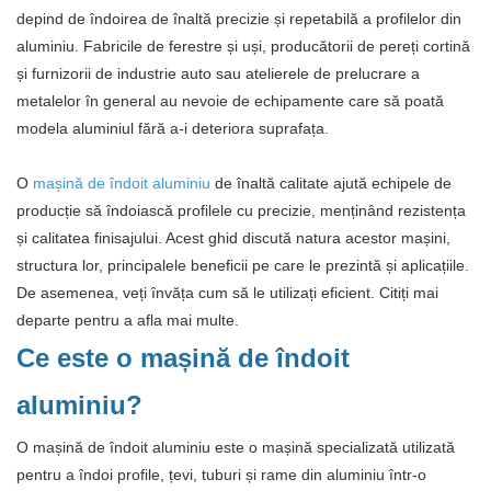
depind de îndoirea de înaltă precizie și repetabilă a profilelor din
aluminiu. Fabricile de ferestre și uși, producătorii de pereți cortină
și furnizorii de industrie auto sau atelierele de prelucrare a
metalelor în general au nevoie de echipamente care să poată
modela aluminiul fără a-i deteriora suprafața.
O
mașină de îndoit aluminiu
de înaltă calitate ajută echipele de
producție să îndoiască profilele cu precizie, menținând rezistența
și calitatea finisajului. Acest ghid discută natura acestor mașini,
structura lor, principalele beneficii pe care le prezintă și aplicațiile.
De asemenea, veți învăța cum să le utilizați eficient. Citiți mai
departe pentru a afla mai multe.
Ce este o mașină de îndoit
aluminiu?
O mașină de îndoit aluminiu este o mașină specializată utilizată
pentru a îndoi profile, țevi, tuburi și rame din aluminiu într-o