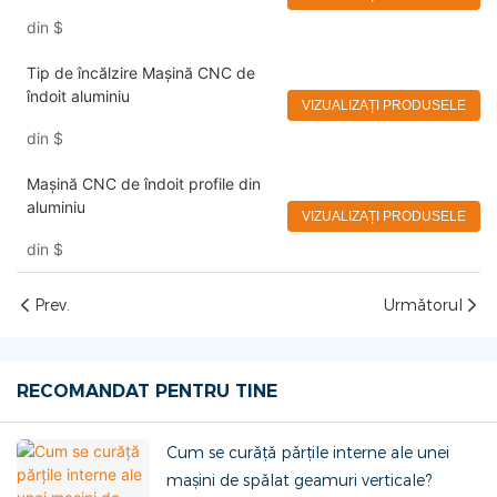
ferestre, prelucrare CNC cu
din
$
margini
Tip de încălzire Mașină CNC de
îndoit aluminiu
VIZUALIZAȚI PRODUSELE
din
$
Mașină CNC de îndoit profile din
aluminiu
VIZUALIZAȚI PRODUSELE
din
$
Prev.
Următorul
RECOMANDAT PENTRU TINE
Cum se curăță părțile interne ale unei
mașini de spălat geamuri verticale?