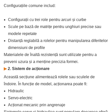
Configurațiile comune includ:
Configurații cu trei role pentru arcuri și curbe
Scule pe bază de matrițe pentru unghiuri precise sau
modele repetate
Distanță reglabilă a rolelor pentru manipularea diferitelor
dimensiuni de profile
Materialele de înaltă rezistență sunt utilizate pentru a
preveni uzura și a menține precizia formei.
▶
2. Sistem de acționare
Această secțiune alimentează rolele sau sculele de
îndoire. În funcție de model, acționarea poate fi:
Hidraulic
Servo-electric
Acționat mecanic prin angrenaje
Sistemele servo și hidraulice sunt populare deoarece oferă