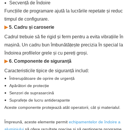
Secvență de îndoire
Funcțiile de programare ajută la lucrările repetate și reduc
timpul de configurare.
▶
5. Cadru și caroserie
Cadrul trebuie să fie rigid și ferm pentru a evita vibrațiile în
mașină. Un cadru bun îmbunătățește precizia în special la
îndoirea profilelor grele și cu pereți groși.
▶
6. Componente de siguranță
Caracteristicile tipice de siguranță includ:
Întrerupătoare de oprire de urgență
Apărători de protecție
Senzori de suprasarcină
Suprafețe de lucru antiderapante
Aceste componente protejează atât operatorii, cât și materialul.
Împreună, aceste elemente permit
echipamentelor de îndoire a
aluminiului
să ofere rezultate precise și să gestioneze programe