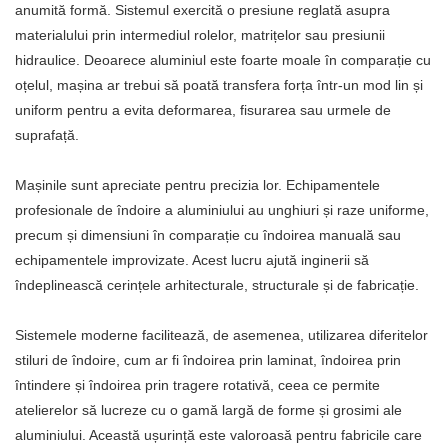
anumită formă. Sistemul exercită o presiune reglată asupra
materialului prin intermediul rolelor, matrițelor sau presiunii
hidraulice. Deoarece aluminiul este foarte moale în comparație cu
oțelul, mașina ar trebui să poată transfera forța într-un mod lin și
uniform pentru a evita deformarea, fisurarea sau urmele de
suprafață.
Mașinile sunt apreciate pentru precizia lor. Echipamentele
profesionale de îndoire a aluminiului au unghiuri și raze uniforme,
precum și dimensiuni în comparație cu îndoirea manuală sau
echipamentele improvizate. Acest lucru ajută inginerii să
îndeplinească cerințele arhitecturale, structurale și de fabricație.
Sistemele moderne facilitează, de asemenea, utilizarea diferitelor
stiluri de îndoire, cum ar fi îndoirea prin laminat, îndoirea prin
întindere și îndoirea prin tragere rotativă, ceea ce permite
atelierelor să lucreze cu o gamă largă de forme și grosimi ale
aluminiului. Această ușurință este valoroasă pentru fabricile care