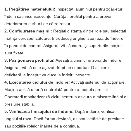
1. Pregătirea materialului:
Inspectați aluminiul pentru zgârieturi,
îndoiri sau inconsecvențe. Curățați profilul pentru a preveni
deteriorarea curburii de către resturi.
2. Configurarea mașinii:
Reglați distanța dintre role sau selectați
matrița corespunzătoare. Introduceți unghiul sau raza de îndoire
în panoul de control. Asigurați-vă că cadrul și suporturile mașinii
sunt fixate.
3. Poziționarea profilului:
Așezați aluminiul în zona de îndoire.
Asigurați-vă că este așezat drept pe suporturi. O aliniere
deficitară la început va duce la îndoiri inexacte.
4. Executarea ciclului de îndoire:
Activați sistemul de acționare.
Mașina aplică o forță controlată pentru a modela profilul.
Operatorii monitorizează ciclul pentru a asigura o mișcare lină și o
presiune stabilă.
5. Verificarea finisajului de îndoire:
După îndoire, verificați
unghiul și raza. Dacă forma deviază, ajustați setările de presiune
sau pozițiile rolelor înainte de a continua.