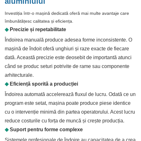
aluminiului
Investiția într-o mașină dedicată oferă mai multe avantaje care
îmbunătățesc calitatea și eficiența.
◆
Precizie și repetabilitate
Îndoirea manuală produce adesea forme inconsistente. O
mașină de îndoit oferă unghiuri și raze exacte de fiecare
dată. Această precizie este deosebit de importantă atunci
când se produc seturi potrivite de rame sau componente
arhitecturale.
◆
Eficiență sporită a producției
Îndoirea automată accelerează fluxul de lucru. Odată ce un
program este setat, mașina poate produce piese identice
cu o intervenție minimă din partea operatorului. Acest lucru
reduce costurile cu forța de muncă și crește producția.
◆
Suport pentru forme complexe
Sistemele profesionale de îndoire au capacitatea de a crea