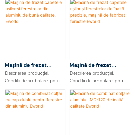
Mașină de frezat
Mașină de frezat
capetele ușilor și
capetele ușilor și
Descrierea producției:
Descrierea producției:
ferestrelor din aluminiu
ferestrelor de înaltă
Condiții de ambalare: potrivit
Condiții de ambalare: potrivit
de bună calitate,
precizie, mașină de
pentru transport maritim.
pentru transport maritim.
Eworld
fabricat ferestre
Condiții de plată: avans 30%
Condiții de plată: avans 30%
Eworld
T/T, restul trebuie plătit
T/T, soldul trebuie plătit
înainte de expediere. Timp
înainte de expediere. Timp
de livrare: în termen de 20-25
de livrare: în termen de 20-25
de zile de la primirea
de zile de la primirea
avansului de 30% din partea
avansului de 30% din partea