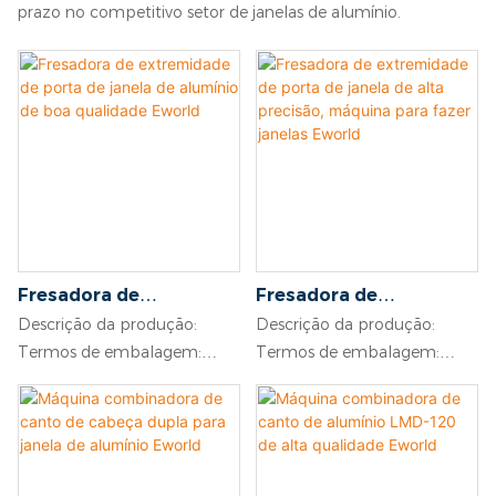
prazo no competitivo setor de janelas de alumínio.
Fresadora de
Fresadora de
extremidade de porta
extremidade de porta
Descrição da produção:
Descrição da produção:
de janela de alumínio
de janela de alta
Termos de embalagem:
Termos de embalagem:
de boa qualidade
precisão, máquina para
adequado para envio por via
adequado para envio por via
Eworld
fazer janelas Eworld
marítima
marítima
Condições de pagamento:
Condições de pagamento:
depósito de 30% T/T, o saldo
depósito de 30% T/T, o saldo
deve ser feito antes do envio
deve ser feito antes do envio