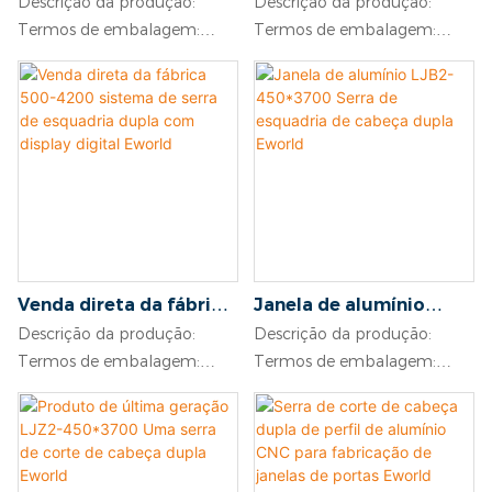
Descrição da produção:
Descrição da produção:
serra de corte
de canto Serra Eworld
Termos de embalagem:
Termos de embalagem:
automática eworld
adequado para envio por via
adequado para envio por via
marítima
marítima
Condições de pagamento:
Condições de pagamento:
depósito de 30% T/T, o saldo
depósito de 30% T/T, o saldo
deve ser feito antes do envio
deve ser feito antes do envio
Prazo de entrega: dentro de
Prazo de entrega: dentro de
20-25 dias após o
20-25 dias após o
recebimento do depósito de
recebimento do depósito de
30% do comprador.
30% do comprador.
Venda direta da fábrica
Janela de alumínio
Garantia: um ano inteiro
Garantia: um ano inteiro
500-4200 sistema de
LJB2-450*3700 Serra de
após a instalação
após a instalação
Descrição da produção:
Descrição da produção:
serra de esquadria
esquadria de cabeça
Termos de embalagem:
Termos de embalagem:
dupla com display
dupla Eworld
adequado para envio por via
adequado para envio por via
digital Eworld
marítima
marítima
Condições de pagamento:
Condições de pagamento:
depósito de 30% T/T, o saldo
depósito de 30% T/T, o saldo