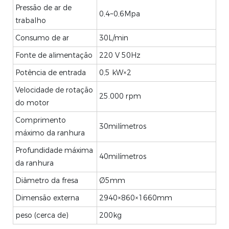
Pressão de ar de
0,4~0,6Mpa
trabalho
Consumo de ar
30L/min
Fonte de alimentação
220 V 50Hz
Potência de entrada
0,5 kW×2
Velocidade de rotação
25.000 rpm
do motor
Comprimento
30milímetros
máximo da ranhura
Profundidade máxima
40milímetros
da ranhura
Diâmetro da fresa
Ø5mm
Dimensão externa
2940×860×1660mm
peso (cerca de)
200kg