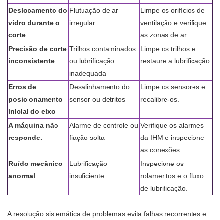
Deslocamento do
Flutuação de ar
Limpe os orifícios de
vidro durante o
irregular
ventilação e verifique
corte
as zonas de ar.
Precisão de corte
Trilhos contaminados
Limpe os trilhos e
inconsistente
ou lubrificação
restaure a lubrificação.
inadequada
Erros de
Desalinhamento do
Limpe os sensores e
posicionamento
sensor ou detritos
recalibre-os.
inicial do eixo
A máquina não
Alarme de controle ou
Verifique os alarmes
responde.
fiação solta
da IHM e inspecione
as conexões.
Ruído mecânico
Lubrificação
Inspecione os
anormal
insuficiente
rolamentos e o fluxo
de lubrificação.
A resolução sistemática de problemas evita falhas recorrentes e