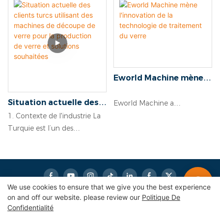
couvrant ses composants,
préciser le type de verre
ses principaux avantages, son
produit, par exemple du
flux de travail, ses
verre architectural, du verre
applications dans les lignes
automobile ou du verre
de production artisanales, ses
d'ameublement.
avantages et les
Eworld Machine mène
commentaires des clients.
l'innovation de la
technologie de
Situation actuelle des
Eworld Machine a
traitement du verre
clients turcs utilisant
récemment réalisé des
1. Contexte de l'industrie La
des machines de
progrès remarquables dans
Turquie est l’un des
découpe de verre pour
le domaine du traitement du
principaux producteurs et
la production de verre
verre, en particulier dans
exportateurs de verre au
et solutions souhaitées
l'innovation technique de la
monde, particulièrement
coupe en verre, de la
compétitif dans les secteurs
We use cookies to ensure that we give you the best experience
bordure, du forage et du
du verre architectural,
on and off our website. please review our
Politique De
sable.
automobile et
Confidentialité
Copyright © 2026
eworldmachinery.com
|
Sitemap
|
électroménager. L'industrie