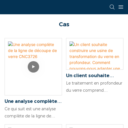
Cas
Un client souhaite
construire une usine de
Le traitement en profondeur
transformation du
du verre comprend
verre en profondeur.
généralement des opérations
Une analyse complète
Comment pouvons-
telles que la découpe, le
de la ligne de découpe
Ce qui suit est une analyse
nous adapter une
meulage, le perçage, le
de verre CNC3726
complète de la ligne de
solution à ses besoins
sablage, le cintrage à chaud
découpe de verre CNC3726,
spécifiques ?
et la trempe. Le client doit