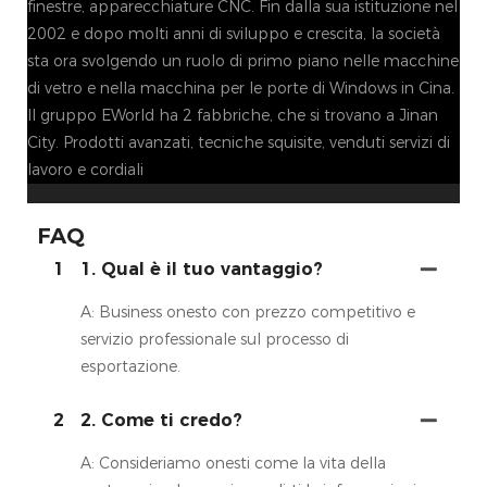
finestre, apparecchiature CNC. Fin dalla sua istituzione nel
2002 e dopo molti anni di sviluppo e crescita, la società
sta ora svolgendo un ruolo di primo piano nelle macchine
di vetro e nella macchina per le porte di Windows in Cina.
Il gruppo EWorld ha 2 fabbriche, che si trovano a Jinan
City. Prodotti avanzati, tecniche squisite, venduti servizi di
lavoro e cordiali
FAQ
1
1. Qual è il tuo vantaggio?
A: Business onesto con prezzo competitivo e
servizio professionale sul processo di
esportazione.
2
2. Come ti credo?
A: Consideriamo onesti come la vita della