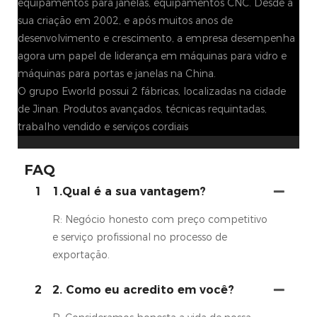
equipamentos para janelas, equipamentos CNC. Desde a
sua criação em 2002, e após muitos anos de
desenvolvimento e crescimento, a empresa desempenha
agora um papel de liderança em máquinas para vidro e
máquinas para portas e janelas na China.
O grupo Eworld possui 2 fábricas, localizadas na cidade
de Jinan. Produtos avançados, técnicas requintadas,
trabalho vendido e serviços cordiais
FAQ
1
1.Qual é a sua vantagem?
R: Negócio honesto com preço competitivo
e serviço profissional no processo de
exportação.
2
2. Como eu acredito em você?