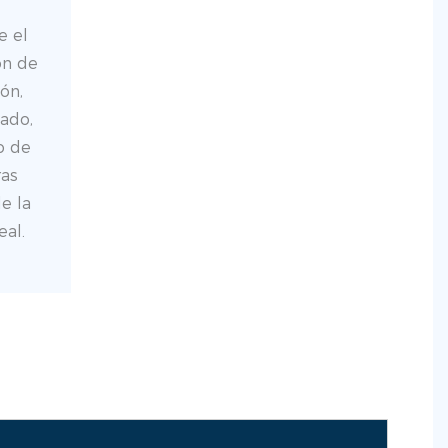
e el
ón de
ón,
ado,
o de
ras
e la
al.