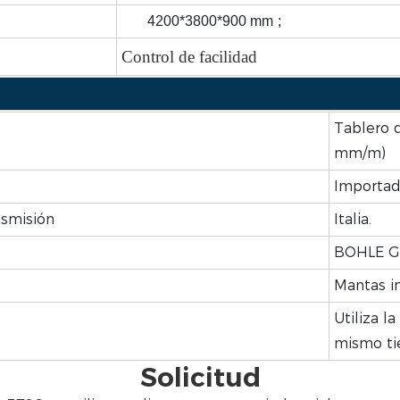
4200*3800*900 mm
;
Control de facilidad
Tablero d
mm/m)
Importad
nsmisión
Italia.
BOHLE G
Mantas in
Utiliza l
mismo ti
Solicitud