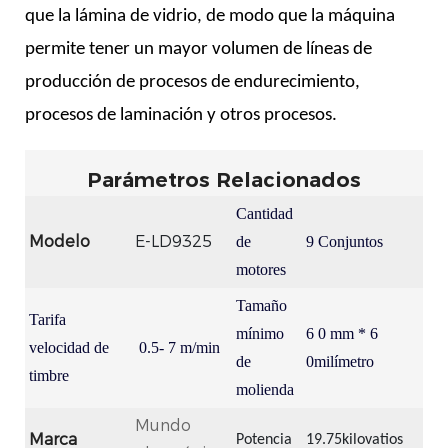
que la lámina de vidrio, de modo que la máquina
permite tener un mayor volumen de líneas de
producción de procesos de endurecimiento,
procesos de laminación y otros procesos.
Parámetros Relacionados
Cantidad
Modelo
E-LD9325
de
9 Conjuntos
motores
Tamaño
Tarifa
mínimo
6
0 mm *
6
velocidad de
0.5-
7
m/min
de
0milímetro
timbre
molienda
Mundo
Marca
Potencia
19.75kilovatios