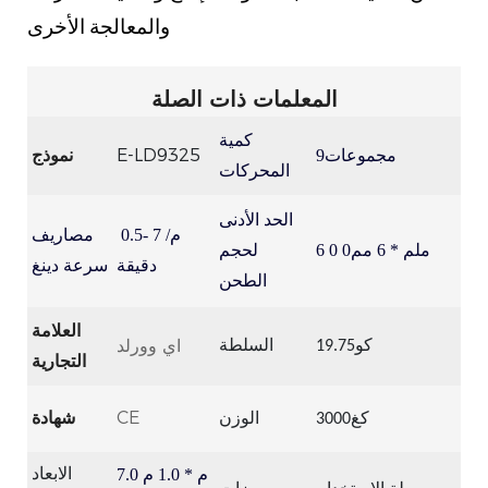
والمعالجة الأخرى
المعلمات ذات الصلة
كمية
E-LD9325
نموذج
مجموعات9
المحركات
الحد الأدنى
م/
7
0.5-
مصاريف
0 ملم *
6
مم0
6
لحجم
دقيقة
سرعة دينغ
الطحن
العلامة
اي وورلد
كو19.75
السلطة
التجارية
CE
شهادة
كغ3000
الوزن
م * 1.0 م
7.0
الابعاد