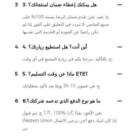
3. هل يمكنك إعطاء ضمان لمنتجاتك؟
3
ج: نعم، نحن نقدم ضمان الرضا بنسبة 100% على
جميع العناصر. لا تتردد في التعليق على الفور إذا لم
تكن راضيًا عن الجودة أو الخدمة التي نقدمها.
4. أين أنت؟ هل استطيع زيارتك؟
4
ج: بالتأكيد، مرحبا بكم في زيارة المصنع في أي وقت.
5. ماذا عن وقت التسليم؟ ETE؟
5
ج: في غضون 15-35 يومًا بعد تأكيد متطلباتك.
6.ما هو نوع الدفع الذي تدعمه شركتك؟
6
ج: يتم قبول T/T، 100% L/C في الأفق، نقدًا،
Western Union إذا كان لديك دفع آخر، يرجى الاتصال
بي.