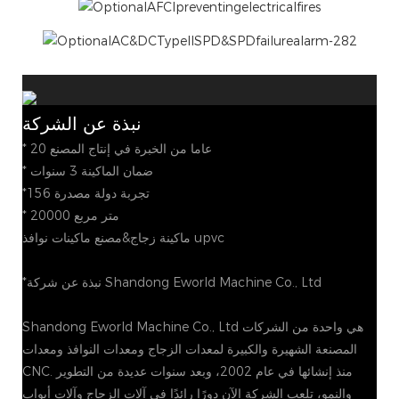
نبذة عن الشركة
* 20 عاما من الخبرة في إنتاج المصنع
* ضمان الماكينة 3 سنوات
*156 تجربة دولة مصدرة
* 20000 متر مربع
ماكينة زجاج&مصنع ماكينات نوافذ upvc
*نبذة عن شركة Shandong Eworld Machine Co., Ltd
Shandong Eworld Machine Co., Ltd هي واحدة من الشركات
المصنعة الشهيرة والكبيرة لمعدات الزجاج ومعدات النوافذ ومعدات
CNC. منذ إنشائها في عام 2002، وبعد سنوات عديدة من التطوير
والنمو، تلعب الشركة الآن دورًا رائدًا في آلات الزجاج وآلات أبواب