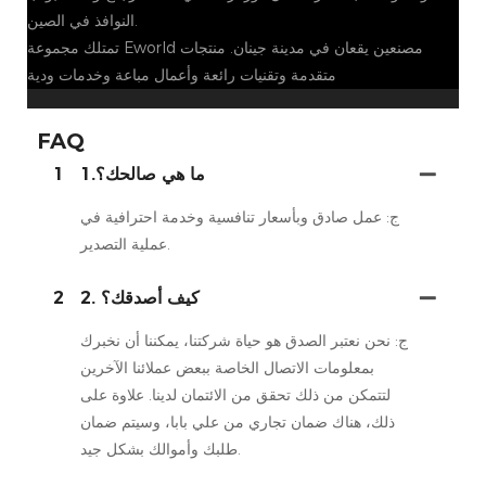
النوافذ في الصين.
تمتلك مجموعة Eworld مصنعين يقعان في مدينة جينان. منتجات
متقدمة وتقنيات رائعة وأعمال مباعة وخدمات ودية
FAQ
1.ما هي صالحك؟
1
ج: عمل صادق وبأسعار تنافسية وخدمة احترافية في
عملية التصدير.
2. كيف أصدقك؟
2
ج: نحن نعتبر الصدق هو حياة شركتنا، يمكننا أن نخبرك
بمعلومات الاتصال الخاصة ببعض عملائنا الآخرين
لتتمكن من ذلك تحقق من الائتمان لدينا. علاوة على
ذلك، هناك ضمان تجاري من علي بابا، وسيتم ضمان
طلبك وأموالك بشكل جيد.