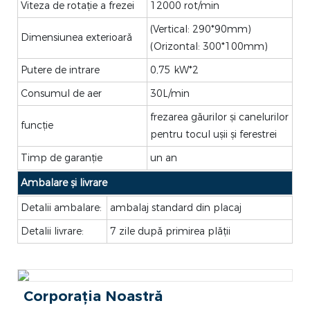
Viteza de rotație a frezei
12000 rot/min
(Vertical: 290*90mm)
Dimensiunea exterioară
(Orizontal: 300*100mm)
Putere de intrare
0,75 kW*2
Consumul de aer
30L/min
frezarea găurilor și canelurilor
funcţie
pentru tocul ușii și ferestrei
Timp de garanție
un an
Ambalare și livrare
Detalii ambalare:
ambalaj standard din placaj
Detalii livrare:
7 zile după primirea plății
Corporația Noastră