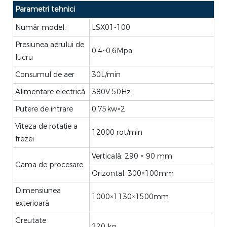
Parametri tehnici
Număr model:
LSX01-100
Presiunea aerului de
0,4~0,6Mpa
lucru
Consumul de aer
30L/min
Alimentare electrică
380V 50Hz
Putere de intrare
0,75kw×2
Viteza de rotație a
12000 rot/min
frezei
Verticală: 290 × 90 mm
Gama de procesare
Orizontal: 300×100mm
Dimensiunea
1000×1130×1500mm
exterioară
Greutate
220 kg