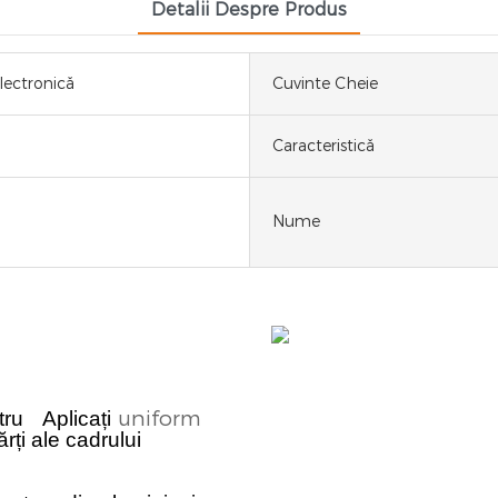
Detalii Despre Produs
ectronică
Cuvinte Cheie
Caracteristică
Nume
uniform
tru
Aplicați
rți ale cadrului