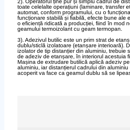
2). Operatorul ține pur și simplu cadrul de dist
toate celelalte operațiuni (laminare, transfer etc
automat, conform programului,
cu
o funcțion
funcționare stabilă și fiabilă, efecte bune ale 
o eficiență ridicată a producției, fiind
în mod n
geamului termoizolant cu geam termopan.
3). Adezivul butilic este un prim strat de eta
dublu/sticlă izolatoare (etanșare interioară).
izolator de tip distanțier din aluminiu, trebuie 
de adeziv de etanșare, în interiorul acestuia fi
Mașina de extrudare butilică aplică adeziv pe 
aluminiu, iar distanțierul cadrului din aluminiu
acoperit va face ca geamul dublu să se lipea