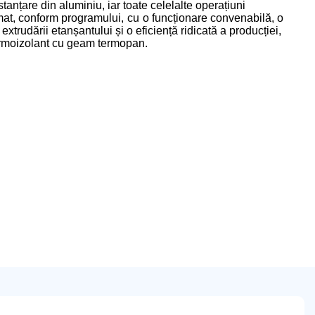
stanțare din aluminiu, iar toate celelalte operațiuni
tomat, conform programului,
cu
o funcționare convenabilă, o
 extrudării etanșantului și o eficiență ridicată a producției,
ermoizolant cu geam termopan.