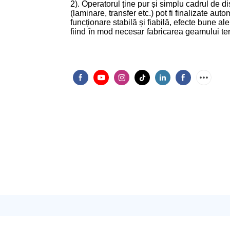
2). Operatorul ține pur și simplu cadrul de di
(laminare, transfer etc.) pot fi finalizate au
funcționare stabilă și fiabilă, efecte bune ale
fiind
în mod necesar
fabricarea geamului t