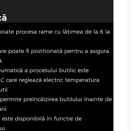
că
 poate procesa rame cu lățimea de la 6 la
re poate fi poziționată pentru a asigura
.
umatică a procesului butilic este
C care reglează electric temperatura
til.
permite preîncălzirea butilului înainte de
ii.
i este disponibilă în funcție de
ui.