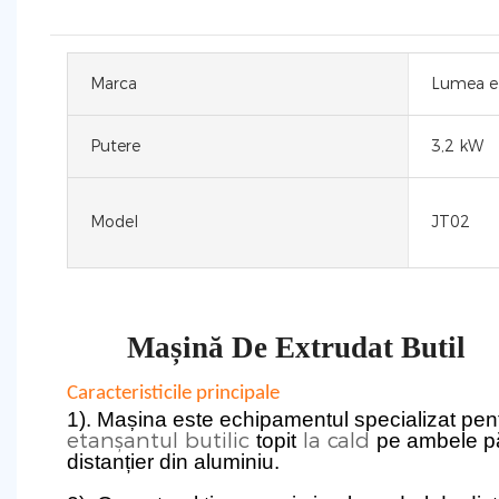
Marca
Lumea el
Putere
3,2 kW
Model
JT02
Mașină De Extrudat Butil
Caracteristicile principale
1). Mașina este echipamentul specializat pen
etanșantul butilic
la cald
topit
pe ambele pă
distanțier din aluminiu.