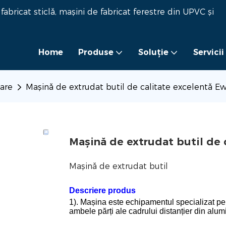
bricat sticlă, mașini de fabricat ferestre din UPVC și
Home
Produse
Soluţie
Servicii
oare
Mașină de extrudat butil de calitate excelentă E
Mașină de extrudat butil de 
Mașină de extrudat butil
Descriere produs
1). Mașina este echipamentul specializat pe
ambele părți ale cadrului distanțier din alum