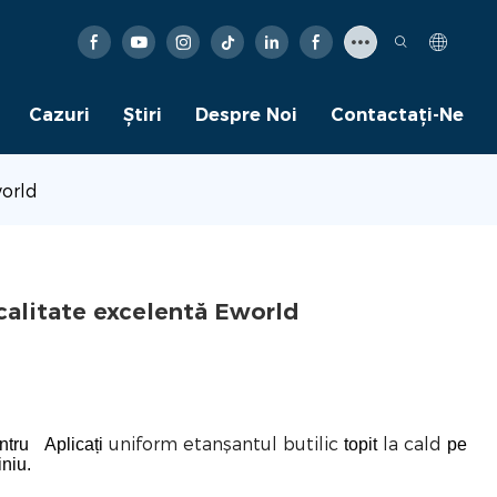
Cazuri
Ştiri
Despre Noi
Contactaţi-Ne
world
calitate excelentă Eworld
uniform etanșantul butilic
la cald
ntru
Aplicați
topit
pe
iniu.