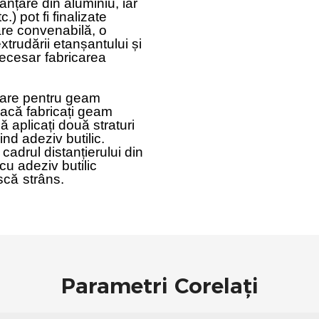
anțare din aluminiu, iar
.) pot fi finalizate
are convenabilă, o
extrudării etanșantului și
ecesar
fabricarea
nșare pentru geam
 Dacă fabricați geam
să aplicați două straturi
ind adeziv butilic.
cadrul distanțierului din
 cu adeziv butilic
scă
strâns.
Parametri Corelați