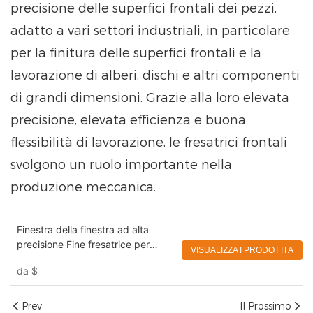
precisione delle superfici frontali dei pezzi,
adatto a vari settori industriali, in particolare
per la finitura delle superfici frontali e la
lavorazione di alberi, dischi e altri componenti
di grandi dimensioni. Grazie alla loro elevata
precisione, elevata efficienza e buona
flessibilità di lavorazione, le fresatrici frontali
svolgono un ruolo importante nella
produzione meccanica.
Finestra della finestra ad alta
precisione Fine fresatrice per
VISUALIZZA I PRODOTTI A
fresatura per la macchina per la
da
$
produzione di finestre eworld
Prev
Il Prossimo