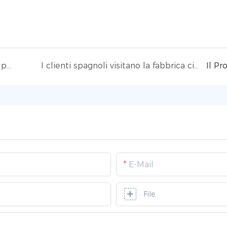
Macchina da taglio in vetro: uno strumento per l'artigianato moderno
I clienti spagnoli visitano la fabbrica cinese: prospettive di scambio culturale e cooperazione
Il Pr
E-Mail
File