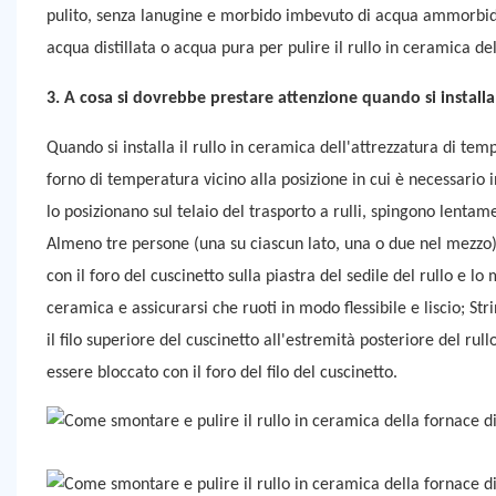
pulito, senza lanugine e morbido imbevuto di acqua ammorbidita
acqua distillata o acqua pura per pulire il rullo in ceramica de
3. A cosa si dovrebbe prestare attenzione quando si install
Quando si installa il rullo in ceramica dell'attrezzatura di temp
forno di temperatura vicino alla posizione in cui è necessario 
lo posizionano sul telaio del trasporto a rulli, spingono lentam
Almeno tre persone (una su ciascun lato, una o due nel mezzo) so
con il foro del cuscinetto sulla piastra del sedile del rullo e
ceramica e assicurarsi che ruoti in modo flessibile e liscio; Stri
il filo superiore del cuscinetto all'estremità posteriore del r
essere bloccato con il foro del filo del cuscinetto.