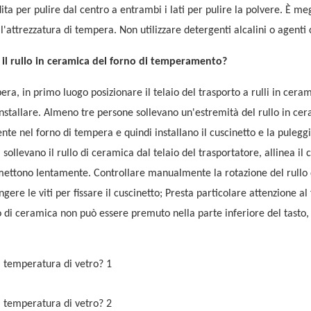
 per pulire dal centro a entrambi i lati per pulire la polvere. È me
ll'attrezzatura di tempera. Non utilizzare detergenti alcalini o agenti 
a il rullo in ceramica del forno di temperamento?
era, in primo luogo posizionare il telaio del trasporto a rulli in cera
installare. Almeno tre persone sollevano un'estremità del rullo in ce
ente nel forno di tempera e quindi installano il cuscinetto e la puleggi
llevano il rullo di ceramica dal telaio del trasportatore, allinea il 
 lo mettono lentamente. Controllare manualmente la rotazione del rullo 
ngere le viti per fissare il cuscinetto; Presta particolare attenzione al
ullo di ceramica non può essere premuto nella parte inferiore del tasto