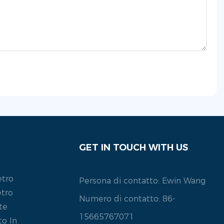
GET IN TOUCH WITH US
etro
Persona di contatto: Ewin Wang
etro
Numero di contatto: 86-
te
15665767071
o In