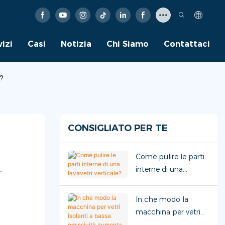
vizi
Casi
Notizia
Chi Siamo
Contattaci
?
CONSIGLIATO PER TE
Come pulire le parti
interne di una
.
lavavetri verticale?
In che modo la
macchina per vetri
isolanti a bassa