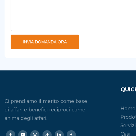
INVIA DOMANDA ORA
QUIC
Ci prendiamo il merito come base
Home
di affari e benefici reciproci come
Prodot
anima degli affari.
Servizi
Casi