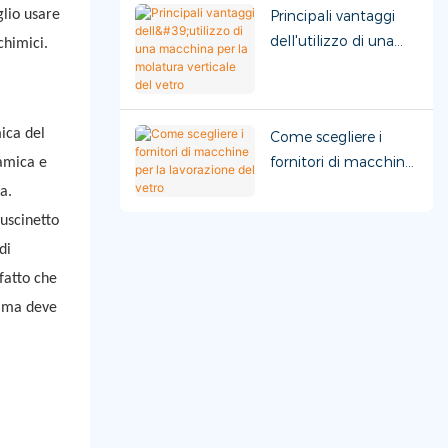
Principali vantaggi
glio usare
dell'utilizzo di una
chimici.
macchina per la
molatura verticale
del vetro
mica del
Come scegliere i
fornitori di macchine
ramica e
per la lavorazione del
a.
vetro
cuscinetto
di
 fatto che
, ma deve