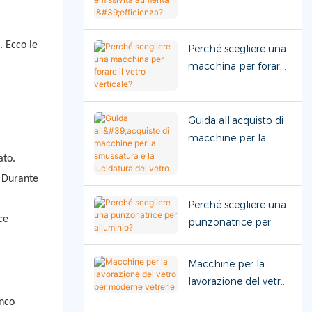
emissività aumenta
l'efficienza?
. Ecco le
Perché scegliere una
macchina per forare
il vetro verticale?
Guida all'acquisto di
macchine per la
smussatura e la
ato.
lucidatura del vetro
. Durante
Perché scegliere una
ce
punzonatrice per
alluminio?
Macchine per la
lavorazione del vetro
per moderne vetrerie
anco