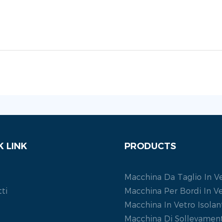
K LINK
PRODUCTS
Macchina Da Taglio In V
ti
Macchina Per Bordi In V
Macchina In Vetro Isolan
Macchina Di Sollevament