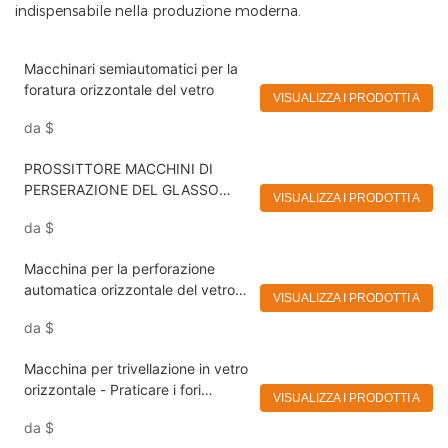
indispensabile nella produzione moderna.
Macchinari semiautomatici per la
foratura orizzontale del vetro
VISUALIZZA I PRODOTTI A
da
$
PROSSITTORE MACCHINI DI
PERSERAZIONE DEL GLASSO
VISUALIZZA I PRODOTTI A
AUTOMATICO Cina MACCHINA DI
da
$
PROPRIA VERTICHE VERTICHE
Macchina per la perforazione
automatica orizzontale del vetro
VISUALIZZA I PRODOTTI A
ad alta efficienza
da
$
Macchina per trivellazione in vetro
orizzontale - Praticare i fori
VISUALIZZA I PRODOTTI A
perfetti senza sforzo nelle
da
$
superfici di vetro