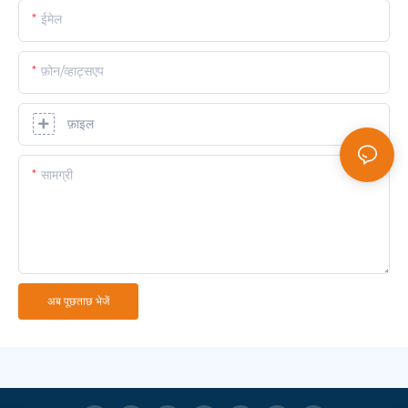
ईमेल
फ़ोन/व्हाट्सएप
फ़ाइल
सामग्री
अब पूछताछ भेजें