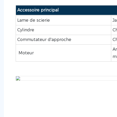
Accessoire principal
Lame de scierie
J
Cylindre
C
Commutateur d'approche
C
An
Moteur
m