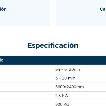
ión
Ca
Especificación
io
ø4 ~ ø120mm
3 ~ 20 mm
3600×2400mm
2.3 KW
900 KG