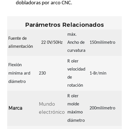
dobladoras por arco CNC.
Parámetros Relacionados
máx.
Fuente de
22
0V/50Hz
Ancho de
150milímetro
alimentación
curvatura
R
oler
Flexión
velocidad
mínima
ard
230
1-8r/min
de
diámetro
rotación
R
oler
Mundo
molde
Marca
200milímetro
electrónico
máximo
diámetro