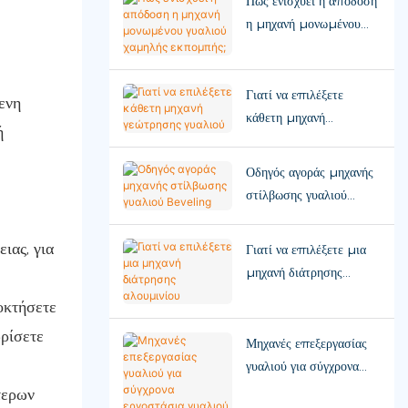
Πώς ενισχύει η απόδοση
η μηχανή μονωμένου
γυαλιού χαμηλής
εκπομπής;
Γιατί να επιλέξετε
ενη
κάθετη μηχανή
ή
γεώτρησης γυαλιού
Οδηγός αγοράς μηχανής
στίλβωσης γυαλιού
Beveling
ιας, για
Γιατί να επιλέξετε μια
μηχανή διάτρησης
αλουμινίου
οκτήσετε
ρίσετε
Μηχανές επεξεργασίας
γυαλιού για σύγχρονα
εργοστάσια γυαλιού
τερων