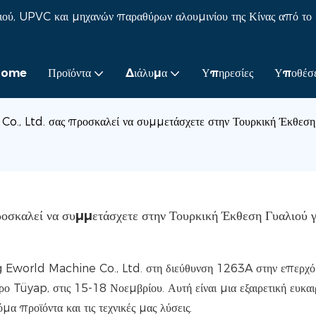
ού, UPVC και μηχανών παραθύρων αλουμινίου της Κίνας από το
Home
Προϊόντα
Διάλυμα
Υπηρεσίες
Υποθέσε
Ltd. σας προσκαλεί να συμμετάσχετε στην Τουρκική Έκθεση Γυαλ
λεί να συμμετάσχετε στην Τουρκική Έκθεση Γυαλιού γι
ng Eworld Machine Co., Ltd. στη διεύθυνση 1263A στην επερχ
ο Tüyap, στις 15-18 Νοεμβρίου. Αυτή είναι μια εξαιρετική ευκαιρ
α προϊόντα και τις τεχνικές μας λύσεις.