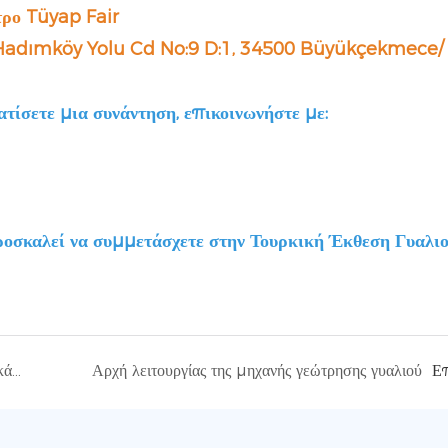
τρο Tüyap Fair
Hadımköy Yolu Cd No:9 D:1, 34500 Büyükçekmece/
τίσετε μια συνάντηση, επικοινωνήστε με:
Η Shandong Eworld Machine Co., Ltd. θα κάνει μια εκθαμβωτική εμφάνιση στην Αμερικανική Διεθνή Έκθεση Γυαλιού!
Αρχή λειτουργίας της μηχανής γεώτρησης γυαλιού
Ε