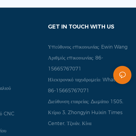
GET IN TOUCH WITH US
Υπεύθυνος επικοινωνίας: Ewin Wang
Αριθμός επικοινωνίας: 86-
15665767071
Ηλεκτρονικό ταχυδρομείο:
WhatsApp:
αλιού
86-15665767071
Διεύθυνση εταιρείας: Δωμάτιο 1505,
Κτίριο 3, Zhongyin Huixin Times
ού CNC
Center, Τζινάν, Κίνα
ίου