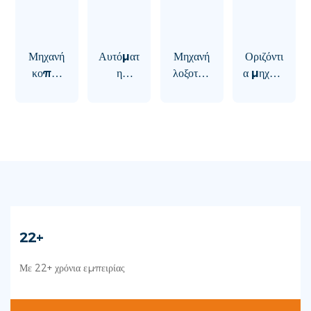
Μηχανή
Αυτόματ
Μηχανή
Οριζόντι
κοπής
η
λοξοτομ
α μηχανή
παραθύρ
ενσωματ
ής και
γεώτρησ
ων
ωμένη
στίλβωσ
ης
αλουμινί
μηχανή
ης
γυαλιού
ου
κοπής
γυαλιού
γυαλιού
22+
Με 22+ χρόνια εμπειρίας