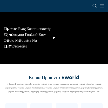
Είμαστε Ένας Κατασκευαστής
Εξοπλισμού Γυαλιού Στον
Οποίο Μπορείτε Να
Εμπιστευτείτε
Κύρια Προϊόντα Eworld
Η Eworld παρέχει πολλά είδη μηχανών γυαλιού, όπως γραμμή παραγωγής μονωτικού γυαλιού, πλυντήριο γυαλιού,
μηχανή κοπής γυαλιού, μηχανή στίλβωσης άκρων γυαλιού, μηχανή πλαστικοποίησης γυαλιού, μηχανή διάτρησης γυαλιού,
μηχανή ανύψωσης γυαλιού, μηχανή αμμοβολής γυαλιού, μηχανές λέιζερ και μηχανή παραθύρων και πορτών PVC.