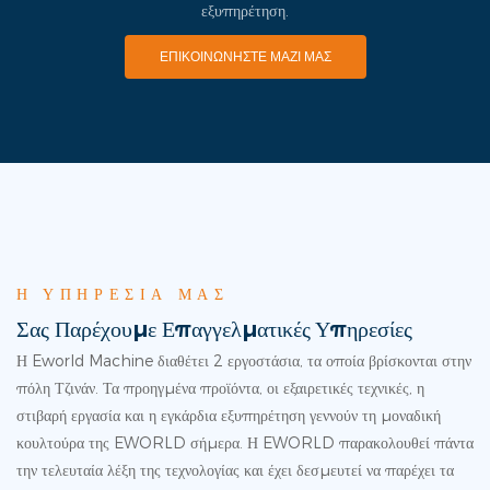
εξυπηρέτηση.
ΕΠΙΚΟΙΝΩΝΉΣΤΕ ΜΑΖΊ ΜΑΣ
Η ΥΠΗΡΕΣΊΑ ΜΑΣ
Σας Παρέχουμε Επαγγελματικές Υπηρεσίες
Η Eworld Machine διαθέτει 2 εργοστάσια, τα οποία βρίσκονται στην
πόλη Τζινάν. Τα προηγμένα προϊόντα, οι εξαιρετικές τεχνικές, η
στιβαρή εργασία και η εγκάρδια εξυπηρέτηση γεννούν τη μοναδική
κουλτούρα της EWORLD σήμερα. Η EWORLD παρακολουθεί πάντα
την τελευταία λέξη της τεχνολογίας και έχει δεσμευτεί να παρέχει τα