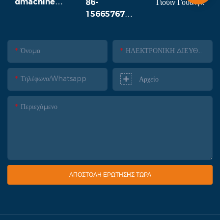
dmachine.c
86-
Γιούιν Γουάνγκ
om
1566576707
1
Όνομα
ΗΛΕΚΤΡΟΝΙΚΗ ΔΙΕΥΘΥΝΣΗ
Τηλέφωνο/whatsapp
Αρχείο
Περιεχόμενο
ΑΠΟΣΤΟΛΉ ΕΡΏΤΗΣΗΣ ΤΏΡΑ