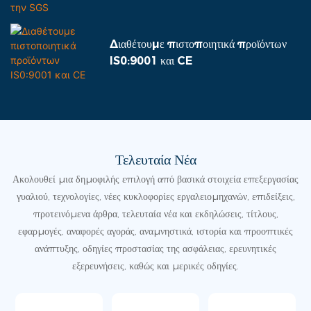
Διαθέτουμε πιστοποιητικά προϊόντων
IS0:9001 και CE
Τελευταία Νέα
Ακολουθεί μια δημοφιλής επιλογή από βασικά στοιχεία επεξεργασίας
γυαλιού, τεχνολογίες, νέες κυκλοφορίες εργαλειομηχανών, επιδείξεις,
προτεινόμενα άρθρα, τελευταία νέα και εκδηλώσεις, τίτλους,
εφαρμογές, αναφορές αγοράς, αναμνηστικά, ιστορία και προοπτικές
ανάπτυξης, οδηγίες προστασίας της ασφάλειας, ερευνητικές
εξερευνήσεις, καθώς και μερικές οδηγίες.