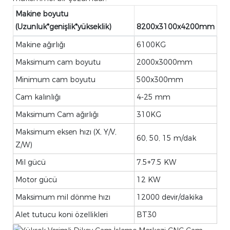
Makine boyutu
(Uzunluk*genişlik*yükseklik)
8200x3100x4200mm
Makine ağırlığı
6100KG
Maksimum cam boyutu
2000x3000mm
Minimum cam boyutu
500x300mm
Cam kalınlığı
4-25 mm
Maksimum Cam ağırlığı
310KG
Maksimum eksen hızı (X, Y/V,
60, 50, 15 m/dak
Z/W)
Mil gücü
7.5+7.5 KW
Motor gücü
12 KW
Maksimum mil dönme hızı
12000 devir/dakika
Alet tutucu koni özellikleri
BT30