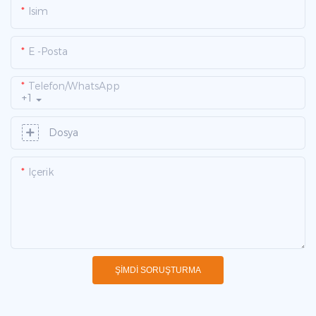
Isim
E -posta
Telefon/WhatsApp
+1
Dosya
Içerik
ŞIMDI SORUŞTURMA