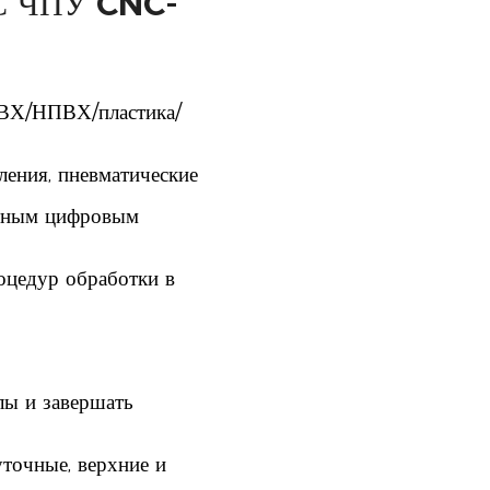
 С ЧПУ CNC-
ПВХ/НПВХ/пластика/
ления, пневматические
ртным цифровым
оцедур обработки в
лы и завершать
точные, верхние и