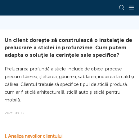
Un client dorește să construiască o instalație de 
prelucrare a sticlei în profunzime. Cum putem 
adapta o soluție la cerințele sale specifice?
Prelucrarea profundă a sticlei include de obicei procese
precum tăierea, șlefuirea, găurirea, sablarea, îndoirea la cald și
călirea. Clientul trebuie să specifice tipul de sticlă produsă,
cum ar fi sticlă arhitecturală, sticlă auto și sticlă pentru
mobilă.
2025-09-12
I. Analiza nevoilor clientului