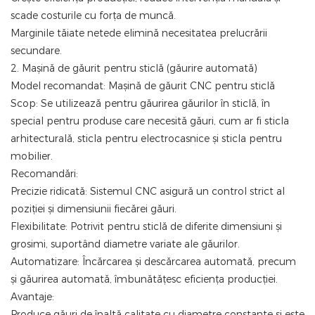
scade costurile cu forța de muncă.
Marginile tăiate netede elimină necesitatea prelucrării
secundare.
2. Mașină de găurit pentru sticlă (găurire automată)
Model recomandat: Mașină de găurit CNC pentru sticlă
Scop: Se utilizează pentru găurirea găurilor în sticlă, în
special pentru produse care necesită găuri, cum ar fi sticla
arhitecturală, sticla pentru electrocasnice și sticla pentru
mobilier.
Recomandări:
Precizie ridicată: Sistemul CNC asigură un control strict al
poziției și dimensiunii fiecărei găuri.
Flexibilitate: Potrivit pentru sticlă de diferite dimensiuni și
grosimi, suportând diametre variate ale găurilor.
Automatizare: Încărcarea și descărcarea automată, precum
și găurirea automată, îmbunătățesc eficiența producției.
Avantaje:
Produce găuri de înaltă calitate cu diametre constante și este