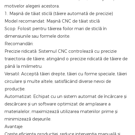
motivelor alegerii acestora.
1. Mașină de tăiat sticlă (tăiere automată de precizie)
Model recomandat: Mașină CNC de tăiat sticlă
Scop: Folosit pentru tăierea foilor mari de sticlă în
dimensiunile sau formele dorite.
Recomandări:
Precizie ridicată: Sistemul CNC controlează cu precizie
traiectoria de tăiere, atingând o precizie ridicată de tăiere de
până la milimetru.
Versatil: Acceptă tăieri drepte, tăieri cu forme speciale, tăieri
circulare și multe altele, satisfăcând diverse nevoi de
producție.
Automatizat: Echipat cu un sistem automat de încărcare și
descărcare și un software optimizat de amplasare a
materialelor, maximizează utilizarea materiilor prime și
minimizează deșeurile.
Avantaje:
Crește eficiența producției, reduce intervenția manuală și