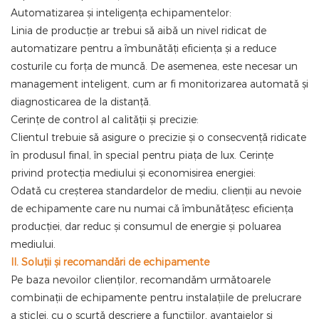
Automatizarea și inteligența echipamentelor:
Linia de producție ar trebui să aibă un nivel ridicat de
automatizare pentru a îmbunătăți eficiența și a reduce
costurile cu forța de muncă. De asemenea, este necesar un
management inteligent, cum ar fi monitorizarea automată și
diagnosticarea de la distanță.
Cerințe de control al calității și precizie:
Clientul trebuie să asigure o precizie și o consecvență ridicate
în produsul final, în special pentru piața de lux. Cerințe
privind protecția mediului și economisirea energiei:
Odată cu creșterea standardelor de mediu, clienții au nevoie
de echipamente care nu numai că îmbunătățesc eficiența
producției, dar reduc și consumul de energie și poluarea
mediului.
II. Soluții și recomandări de echipamente
Pe baza nevoilor clienților, recomandăm următoarele
combinații de echipamente pentru instalațiile de prelucrare
a sticlei, cu o scurtă descriere a funcțiilor, avantajelor și