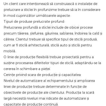
Un client care intenționează să construiască o instalație de
prelucrare a sticlei în profunzime trebuie să ia în considerare
în mod cuprinzător următoarele aspecte:
Tipuri de produse prelucrate profund:
Prelucrarea profundă a sticlei include de obicei procese
precum tăierea, șlefuirea, găurirea, sablarea, îndoirea la cald și
călirea. Clientul trebuie să specifice tipul de sticlă produsă,
cum ar fi sticlă arhitecturală, sticlă auto și sticlă pentru
mobilă.
O linie de producție flexibilă trebuie proiectată pentru a
susține procesarea diferitelor tipuri de sticlă, adaptându-se la
cererea în schimbare a pieței.
Cerințe privind scara de producție și capacitatea:
Nivelul de automatizare al echipamentului și amploarea
liniei de producție trebuie determinate în funcție de
obiectivele de producție ale clientului. Producția la scară
largă necesită niveluri mai ridicate de automatizare și
capacitate de producție continuă.