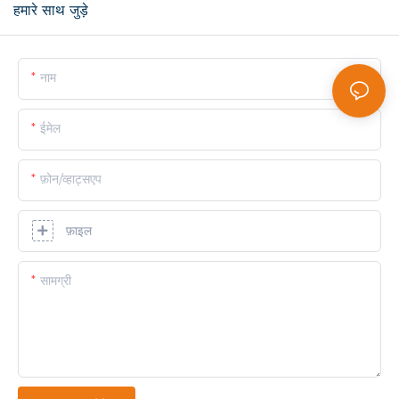
हमारे साथ जुड़े
नाम
ईमेल
फ़ोन/व्हाट्सएप
फ़ाइल
सामग्री