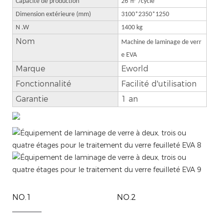
㎡
Capacité de production
26
/cycle
Dimension extérieure (mm)
3100*2350*1250
N .W
1400 kg
Nom
Machine de laminage de verr
e EVA
Marque
Eworld
Fonctionnalité
Facilité d'utilisation
Garantie
1 an
NO.1
NO.2