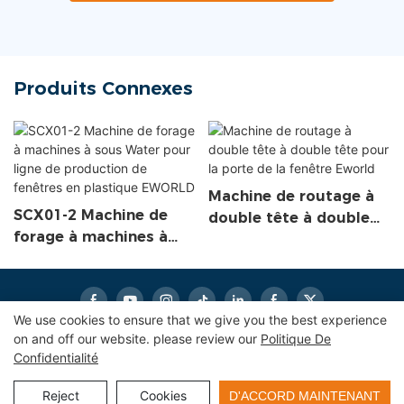
Produits Connexes
Machine de routage à
SCX01-2 Machine de
double tête à double
forage à machines à
tête pour la porte de la
sous Water pour ligne
fenêtre Eworld
de production de
fenêtres en plastique
We use cookies to ensure that we give you the best experience
EWORLD
on and off our website. please review our
Politique De
Confidentialité
Copyright © 2026
eworldmachinery.com
|
Sitemap
|
politique de confidentialité
Reject
Cookies
D'ACCORD MAINTENANT