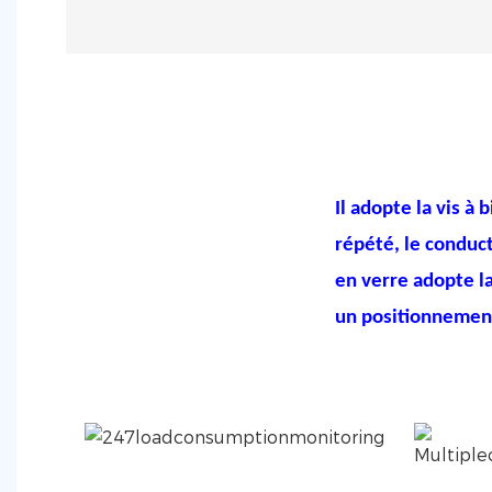
Il adopte la vis à
répété, le conduc
en verre adopte la
un positionnemen