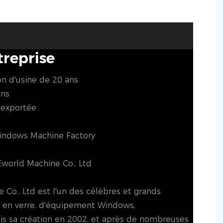
treprise
on d'usine de 20 ans
ans
s exportée
indows Machine Factory
Eworld Machine Co., Ltd
Co., Ltd est l'un des célèbres et grands
s en verre, d'équipement Windows,
s sa création en 2002, et après de nombreuses