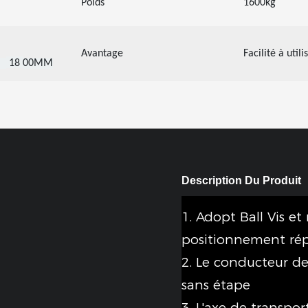
Poids
1600kg
Avantage
Facilité à utili
×
18
00MM
Description Du Produit
1. Adopt Ball Vis et
positionnement ré
2. Le conducteur d
sans étape
3. L'axe de transpor