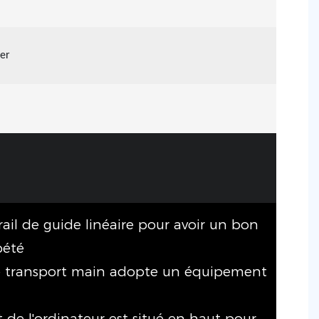
ser
 rail de guide linéaire pour avoir un bon
pété
e transport main adopte un équipement
t de l'ordinateur est situé en haut pour