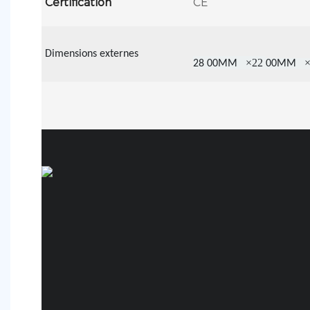
Certification
CE
Dimensions externes
×22
28
00MM
00MM