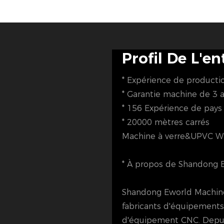
Profil De L'en
* Expérience de producti
* Garantie machine de 3 
* 156 Expérience de pay
* 20000 mètres carrés
Machine à verre&UPVC W
* À propos de Shandong 
Shandong Eworld Machine 
fabricants d'équipement
d'équipement CNC. Depui