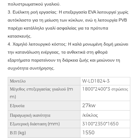
πολυστρωματικού γυαλιού.
3. Ευέλικτη ροή εργασίας: Η επεξεργασία EVA λειτουργεί χωρίς
αυτόκλειστο για τη μείωση των κύκλων, ενώ η λειτουργία PVB
παρέχει κατάλληλο γυαλί ασφαλείας για τα πρότυπα
κατασκευής.
4. Χαμηλό λειτουργικό κόστος: Η καλά μονωμένη δομή μειώνει
την κατανάλωση ενέργειας, τα ανθεκτικά στη φθορά
εξαρτήματα παρατείνουν τη διάρκεια ζωής και μειώνουν τη
συχνότητα συντήρησης.
Μοντέλο
W-LD1824-3
Μέγεθος επεξεργασίας γυαλιού (m
1800*2400*3 στρώσεις
m)
27kw
Εξουσία
Παραγωγική ικανότητα
/κύκλος
Εξωτερική διάσταση (mm)
3100*2350*1650
1550
Β.Π (kg)