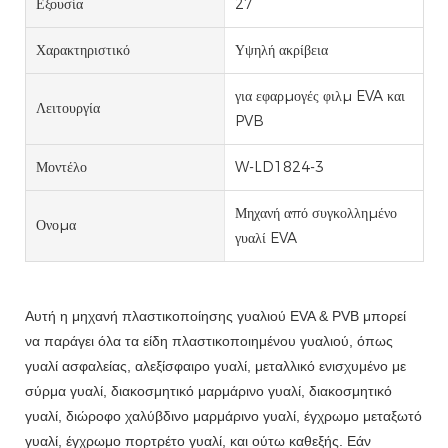
Εξουσία
27
Χαρακτηριστικό
Υψηλή ακρίβεια
για εφαρμογές φιλμ EVA και
Λειτουργία
PVB
Μοντέλο
W-LD1824-3
Μηχανή από συγκολλημένο
Ονομα
γυαλί EVA
Αυτή η μηχανή πλαστικοποίησης γυαλιού EVA & PVB μπορεί
να παράγει όλα τα είδη πλαστικοποιημένου γυαλιού, όπως
γυαλί ασφαλείας, αλεξίσφαιρο γυαλί, μεταλλικό ενισχυμένο με
σύρμα γυαλί, διακοσμητικό μαρμάρινο γυαλί, διακοσμητικό
γυαλί, διώροφο χαλύβδινο μαρμάρινο γυαλί, έγχρωμο μεταξωτό
γυαλί, έγχρωμο πορτρέτο γυαλί, και ούτω καθεξής. Εάν